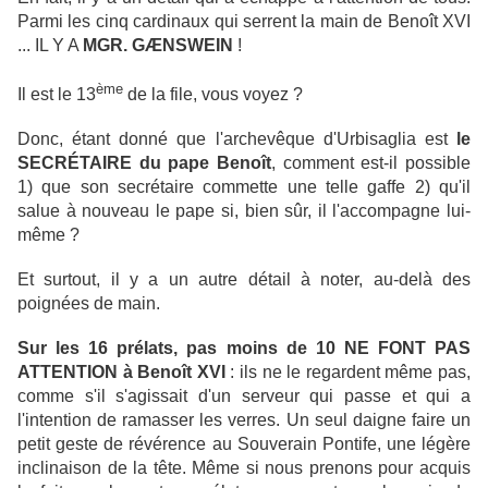
Parmi les cinq cardinaux qui serrent la main de Benoît XVI
... IL Y A
MGR. GÆNSWEIN
!
ème
Il est le 13
de la file, vous voyez ?
Donc, étant donné que l'archevêque d'Urbisaglia est
le
SECRÉTAIRE du pape Benoît
, comment est-il possible
1) que son secrétaire commette une telle gaffe 2) qu'il
salue à nouveau le pape si, bien sûr, il l'accompagne lui-
même ?
Et surtout, il y a un autre détail à noter, au-delà des
poignées de main.
Sur les 16 prélats, pas moins de 10 NE FONT PAS
ATTENTION à Benoît XVI
: ils ne le regardent même pas,
comme s'il s'agissait d'un serveur qui passe et qui a
l'intention de ramasser les verres. Un seul daigne faire un
petit geste de révérence au Souverain Pontife, une légère
inclinaison de la tête. Même si nous prenons pour acquis