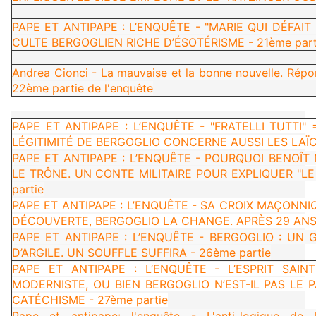
PAPE ET ANTIPAPE : L’ENQUÊTE - "MARIE QUI DÉFAIT
CULTE BERGOGLIEN RICHE D’ÉSOTÉRISME - 21ème part
Andrea Cionci - La mauvaise et la bonne nouvelle. Répo
22ème partie de l'enquête
PAPE ET ANTIPAPE : L’ENQUÊTE - "FRATELLI TUTTI" =
LÉGITIMITÉ DE BERGOGLIO CONCERNE AUSSI LES LAÏCS
PAPE ET ANTIPAPE : L’ENQUÊTE - POURQUOI BENOÎT
LE TRÔNE. UN CONTE MILITAIRE POUR EXPLIQUER "LE
partie
PAPE ET ANTIPAPE : L’ENQUÊTE - SA CROIX MAÇONNI
DÉCOUVERTE, BERGOGLIO LA CHANGE. APRÈS 29 ANS 
PAPE ET ANTIPAPE : L’ENQUÊTE - BERGOGLIO : UN 
D’ARGILE. UN SOUFFLE SUFFIRA - 26ème partie
PAPE ET ANTIPAPE : L’ENQUÊTE - L’ESPRIT SAIN
MODERNISTE, OU BIEN BERGOGLIO N’EST-IL PAS LE 
CATÉCHISME - 27ème partie
Pape et antipape: l'enquête - L'anti-logique de l