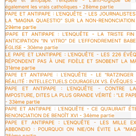
également les vrais catholiques - 28ème partie
PAPE ET ANTIPAPE : L’ENQUÊTE - LES JOURNALISTES
LA "MAGNA QUAESTIO" SUR LA NON-RENONCIATION 
29ème partie
I
PAPE ET ANTIPAPE : L’ENQUÊTE - LA TRISTE FIN
ANTICIPATION "IN VITRO" DE L’EFFONDREMENT BABE
ÉGLISE - 30ème partie
LE PAPE ET L’ANTIPAPE : L’ENQUÊTE - LES 226 ÉVÊ
RÉPONDENT PAS À UNE FIDÈLE ET SNOBENT LA M
31ème partie
PAPE ET ANTIPAPE : L’ENQUÊTE - LE "RATZINGE
RÉALITÉ : INTELLECTUELS COURAGEUX VS. ÉVÊQUES -
PAPE ET ANTIPAPE : L’ENQUÊTE - CONTRE L
IMPOSTURE, DITES LA PLUS GRANDE VÉRITÉ : "LE PAPE
- 33ème partie
PAPE ET ANTIPAPE : L’ENQUÊTE - CE QU’AURAIT ÉT
RENONCIATION DE BENOÎT XVI - 34ème partie
PAPE ET ANTIPAPE : L’ENQUÊTE - LES MILLE 
ABBONDIO : POURQUOI ON NIE/ON ÉVITE LA "MAG
35ème partie