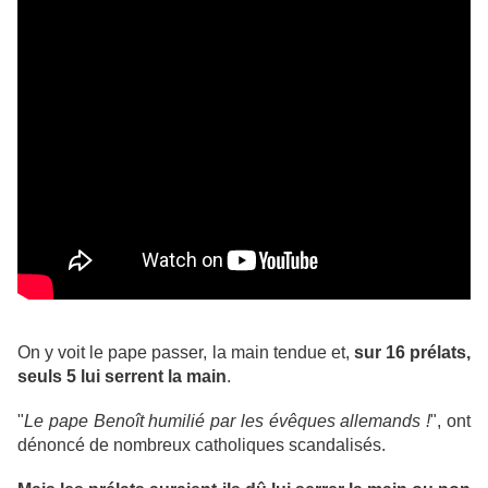
On y voit le pape passer, la main tendue et,
sur 16 prélats,
seuls 5 lui serrent la main
.
"
Le pape Benoît humilié par les évêques allemands !
", ont
dénoncé de nombreux catholiques scandalisés.