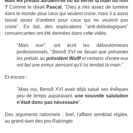
Mais les prélats auraient-ils dû lui serrer la main ou non
?
Comme le disait
Pascal
, "Dieu a mis assez de lumière
dans le monde pour ceux qui veulent croire, mais il a aussi
laissé assez d'ombres pour ceux qui ne veulent pas
croire". En fait, des explications "anti-diétrologiques"
convaincantes ont été données dans cette vidéo.
"
Mais non
", ont écrit les déboulonneurs
professionnels, "
Benoît XVI ne faisait que présenter
les prélats au
président Wulff
et certains d'entre eux
ont fait une erreur, pensant qu'il lui tendait la main
."
Et encore :
"Mais oui, Benoît XVI avait déjà salué ses évêques
peu de temps auparavant,
une nouvelle salutation
n'était donc pas nécessaire
".
Des arguments rationnels : bref, l'affaire semblait réglée,
au grand dam des pro-Ratzinger.