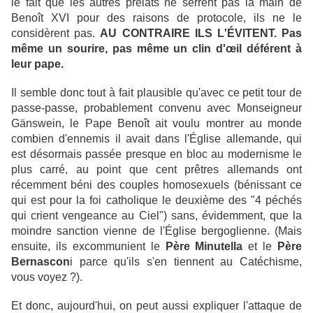
le fait que les autres prélats ne serrent pas la main de
Benoît XVI pour des raisons de protocole, ils ne le
considèrent pas.
AU CONTRAIRE ILS L'ÉVITENT. Pas
même un sourire, pas même un clin d'œil déférent à
leur pape.
Il semble donc tout à fait plausible qu'avec ce petit tour de
passe-passe, probablement convenu avec Monseigneur
Gänswein, le Pape Benoît ait voulu montrer au monde
combien d'ennemis il avait dans l'Église allemande, qui
est désormais passée presque en bloc au modernisme le
plus carré, au point que cent prêtres allemands ont
récemment béni des couples homosexuels (bénissant ce
qui est pour la foi catholique le deuxième des "4 péchés
qui crient vengeance au Ciel") sans, évidemment, que la
moindre sanction vienne de l'Église bergoglienne. (Mais
ensuite, ils excommunient le
Père Minutella
et le
Père
Bernascon
i parce qu'ils s'en tiennent au Catéchisme,
vous voyez ?).
Et donc, aujourd'hui, on peut aussi expliquer l'attaque de