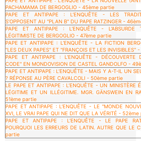
PAPE ET ANTIPAPE : L’ENQUÊTE - LA NOUVELLE (AN
PACHAMAMA DE BERGOGLIO - 45ème partie
PAPE ET ANTIPAPE : L’ENQUÊTE - LES TRADIT
S’OPPOSENT AU "PLAN B" DU PAPE RATZINGER - 46ème
PAPE ET ANTIPAPE : L’ENQUÊTE - L’ABSURDE T
LÉGITIMISTE DE BERGOGLIO - 47ème partie
PAPE ET ANTIPAPE : L’ENQUÊTE - LA FICTION BER
"LES DEUX PAPES" ET "FRANÇOIS ET LES INVISIBLES" -
PAPE ET ANTIPAPE : L’ENQUÊTE - DÉCOUVERTE D
CODE" EN MONDOVISION DE CASTEL GANDOLFO - 49èm
PAPE ET ANTIPAPE : L’ENQUÊTE - MAIS Y A-T-IL UN S
? RÉPONSE AU PÈRE CAVALCOLI - 50ème partie
LE PAPE ET ANTIPAPE : L’ENQUÊTE - UN MINISTÈRE 
LÉGITIME ET UN ILLÉGITIME. MGR. GÄNSWEIN EN R
51ème partie
PAPE ET ANTIPAPE : L’ENQUÊTE - LE "MONDE NOUV
XVI, LE VRAI PAPE QUI NE DIT QUE LA VÉRITÉ - 52ème 
PAPE ET ANTIPAPE : L’ENQUÊTE - LE PAPE RAT
POURQUOI LES ERREURS DE LATIN. AUTRE QUE LE 
partie