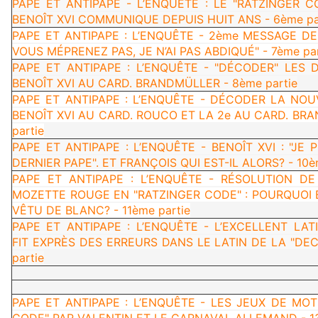
PAPE ET ANTIPAPE - L’ENQUÊTE : LE "RATZINGER 
BENOÎT XVI COMMUNIQUE DEPUIS HUIT ANS - 6ème pa
PAPE ET ANTIPAPE : L’ENQUÊTE - 2ème MESSAGE DE 
VOUS MÉPRENEZ PAS, JE N’AI PAS ABDIQUÉ" - 7ème par
PAPE ET ANTIPAPE : L’ENQUÊTE - "DÉCODER" LES 
BENOÎT XVI AU CARD. BRANDMÜLLER - 8ème partie
PAPE ET ANTIPAPE : L’ENQUÊTE - DÉCODER LA NOU
BENOÎT XVI AU CARD. ROUCO ET LA 2e AU CARD. BR
partie
PAPE ET ANTIPAPE : L’ENQUÊTE - BENOÎT XVI : "JE 
DERNIER PAPE". ET FRANÇOIS QUI EST-IL ALORS? - 10è
PAPE ET ANTIPAPE : L’ENQUÊTE - RÉSOLUTION DE
MOZETTE ROUGE EN "RATZINGER CODE" : POURQUOI 
VÊTU DE BLANC? - 11ème partie
PAPE ET ANTIPAPE : L’ENQUÊTE - L’EXCELLENT LAT
FIT EXPRÈS DES ERREURS DANS LE LATIN DE LA "DEC
partie
PAPE ET ANTIPAPE : L’ENQUÊTE - LES JEUX DE MO
CODE" PAR VALENTIN ET LE CARNAVAL ALLEMAND - 13