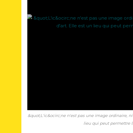
&quot;L'ic&ocirc;ne n'est pas une image ordinaire, n
lieu qui peut permettre l