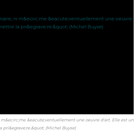
i m&ecirc;me &eacute;ventuellement une oeuvre d'art. Elle est un
a pri&egrave;re.&quot; (Michel Buyse)