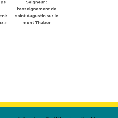
mps
Seigneur :
l'enseignement de
enir
saint Augustin sur le
ux »
mont Thabor