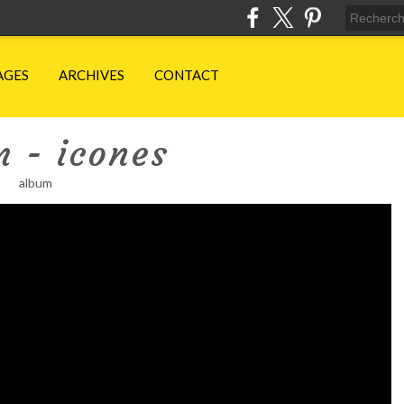
AGES
ARCHIVES
CONTACT
 - icones
album