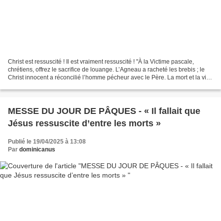
Christ est ressuscité ! Il est vraiment ressuscité ! "À la Victime pascale,
chrétiens, offrez le sacrifice de louange. L’Agneau a racheté les brebis ; le
Christ innocent a réconcilié l’homme pécheur avec le Père. La mort et la vie
s’affrontèrent en un...
MESSE DU JOUR DE PÂQUES - « Il fallait que
Jésus ressuscite d’entre les morts »
Publié le 19/04/2025 à 13:08
Par
dominicanus