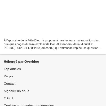
À l'approche de la Fête-Dieu, je propose à mes lecteurs ma traduction des
quelques pages du livre explosif de Don Allessandro Maria Minutella:
PIETRO, DOVE SEI? (Pierre, où es-tu?) qui traitent de l'épineuse question:
PEUT-ON ALLER À LA MESSE CÉLÉBRÉE...
Hébergé par Overblog
Top articles
Pages
Contact
Signaler un abus
C.G.U.
Cookies et données personnelles