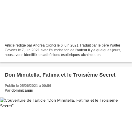
Article rédigé par Andrea Cionci le 6 juin 2021 Traduit par le père Walter
Covens le 7 juin 2021 avec l'autorisation de l'auteur Il y a quelques jours,
nous avons identifié les adhésions ésotériques-alchimiques-
protomasoniques sans équivoque que l'on...
Don Minutella, Fatima et le Troisième Secret
Publié le 05/06/2021 à 00:56
Par
dominicanus