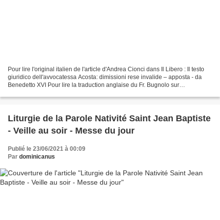
Pour lire l'original italien de l'article d'Andrea Cionci dans Il Libero : Il testo
giuridico dell'avvocatessa Acosta: dimissioni rese invalide – apposta - da
Benedetto XVI Pour lire la traduction anglaise du Fr. Bugnolo sur
FromRome.Info: NEW BOOK ON...
Liturgie de la Parole Nativité Saint Jean Baptiste
- Veille au soir - Messe du jour
Publié le 23/06/2021 à 00:09
Par
dominicanus