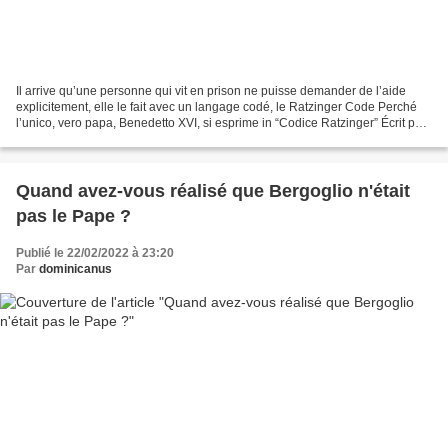
Il arrive qu’une personne qui vit en prison ne puisse demander de l’aide
explicitement, elle le fait avec un langage codé, le Ratzinger Code Perché
l’unico, vero papa, Benedetto XVI, si esprime in “Codice Ratzinger” Écrit par
Andrea Cionci (21/02/2022)...
Quand avez-vous réalisé que Bergoglio n'était
pas le Pape ?
Publié le 22/02/2022 à 23:20
Par
dominicanus