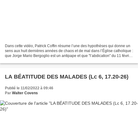
Dans cette vidéo, Patrick Coffin résume l’une des hypothèses qui donne un
sens aux huit dernières années de chaos et de mal dans l’Église catholique :
que Jorge Mario Bergoglio est un antipape et que "l’abdication" du 11 février
2013 par le pape Benoît...
LA BÉATITUDE DES MALADES (Lc 6, 17.20-26)
Publié le 11/02/2022 à 09:46
Par
Walter Covens