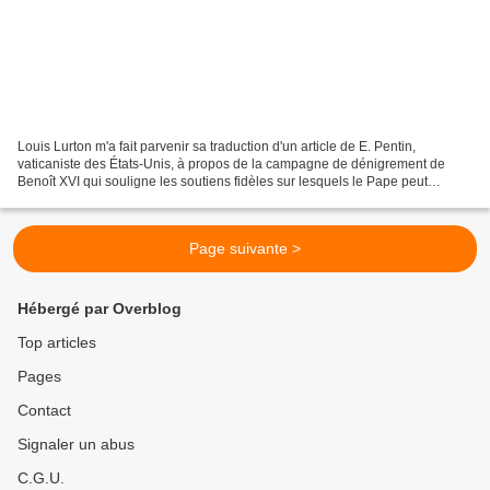
Louis Lurton m'a fait parvenir sa traduction d'un article de E. Pentin,
vaticaniste des États-Unis, à propos de la campagne de dénigrement de
Benoît XVI qui souligne les soutiens fidèles sur lesquels le Pape peut
toujours compter. N'oublions pas que cette...
Page suivante >
Hébergé par Overblog
Top articles
Pages
Contact
Signaler un abus
C.G.U.