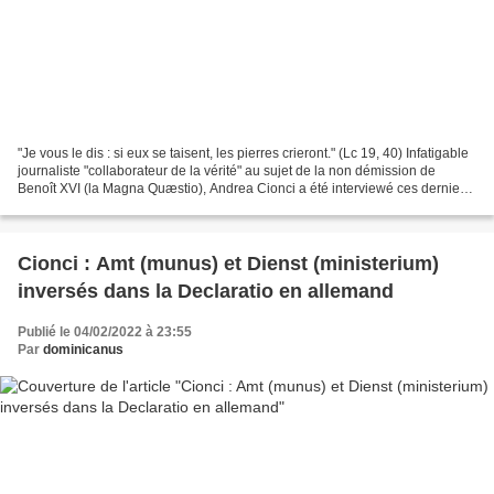
"Je vous le dis : si eux se taisent, les pierres crieront." (Lc 19, 40) Infatigable
journaliste "collaborateur de la vérité" au sujet de la non démission de
Benoît XVI (la Magna Quæstio), Andrea Cionci a été interviewé ces derniers
jours par deux médias...
Cionci : Amt (munus) et Dienst (ministerium)
inversés dans la Declaratio en allemand
Publié le 04/02/2022 à 23:55
Par
dominicanus