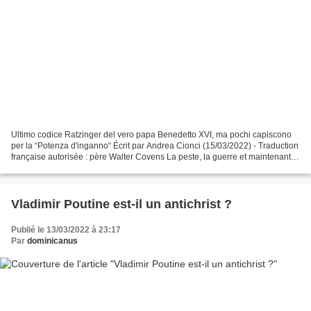
Ultimo codice Ratzinger del vero papa Benedetto XVI, ma pochi capiscono
per la “Potenza d'inganno“ Écrit par Andrea Cionci (15/03/2022) - Traduction
française autorisée : père Walter Covens La peste, la guerre et maintenant la
famine. Si l'on ne veut...
Vladimir Poutine est-il un antichrist ?
Publié le 13/03/2022 à 23:17
Par
dominicanus