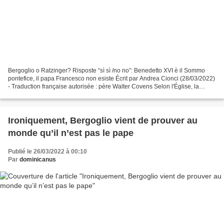
Bergoglio o Ratzinger? Risposte “sì sì /no no”: Benedetto XVI è il Sommo
pontefice, il papa Francesco non esiste Écrit par Andrea Cionci (28/03/2022)
- Traduction française autorisée : père Walter Covens Selon l'Église, la
Vierge de Fatima a demandé au...
Ironiquement, Bergoglio vient de prouver au
monde qu’il n’est pas le pape
Publié le 26/03/2022 à 00:10
Par
dominicanus