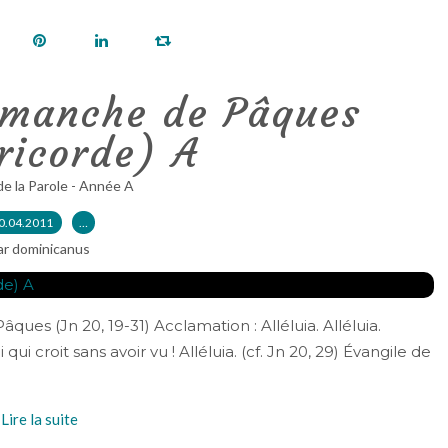
imanche de Pâques
ricorde) A
de la Parole - Année A
0.04.2011
…
ar dominicanus
âques (Jn 20, 19-31) Acclamation : Alléluia. Alléluia.
ui croit sans avoir vu ! Alléluia. (cf. Jn 20, 29) Évangile de
Lire la suite