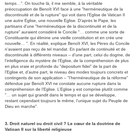
temps…". On touche là, il me semble, à la véritable
préoccupation de Benoît XVI face à une "herméneutique de la
discontinuité et de la rupture" qui voit dans l’Eglise de Vatican II
une autre Eglise, une nouvelle Eglise. D’après le Pape, les
partisans d’une "herméneutique de la discontinuité et de la
rupture" auraient considéré le Concile "… comme une sorte de
Constituante qui élimine une vieille constitution et en crée une
nouvelle… ". En réalité, explique Benoît XVI, les Pères du Concile
n’avaient pas reçu de tel mandat. En parlant de continuité et de
discontinuité à différents niveaux – d’une part, celui du dogme, de
l’intelligence du mystère de l’Eglise, de la compréhension de plus
en plus vraie et profonde du "depositum fidei" de la part de
l’Eglise et, d’autre part, le niveau des modes toujours concrets et
contingents de son application – "l’herméneutique de la réforme"
défendue par Benoît XVI ne constate aucune rupture dans la
compréhension de l’Eglise. L’Eglise y est comprise plutôt comme
"… un sujet qui grandit dans le temps et qui se développe,
restant cependant toujours le même, l’unique sujet du Peuple de
Dieu en marche".
3. Droit naturel ou droit civil ? Le cœur de la doctrine de
Vatican II sur la liberté religieuse