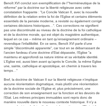
Benoît XVI conclut son exemplification de l’"herméneutique de la
réforme" par la doctrine sur la liberté religieuse avec cette
constatation frappante : "Le Concile Vatican II, avec la nouvelle
définition de la relation entre la foi de l’Eglise et certains éléments
essentiels de la pensée moderne, a revisité ou également corrigé
certaines décisions historiques…". Ces corrections ne signifient
pas une discontinuité au niveau de la doctrine de la foi catholique
et de la doctrine morale, qui est objet du magistère authentique,
lequel en ce cas – même en tant qu'enseignement ordinaire –
revendique l'infaillibilité. En ce sens, Benoît XVI parle d’une
simple "discontinuité apparente", car tout en se débarrassant de
l’ancien fardeau d’une doctrine d’Etat dépassée, l’Eglise "a
maintenu et approfondi sa nature intime et sa véritable identité.
L’Eglise est, aussi bien avant qu’après le Concile, la même Eglise
une, sainte, catholique et apostolique, en chemin à travers les
temps…"
Bref, la doctrine de Vatican II sur la liberté religieuse n’implique
aucune réorientation dogmatique, mais plutôt une réorientation
de la doctrine sociale de l’Eglise et, plus précisément, une
correction de son enseignement sur la fonction et les devoirs de
l’Etat. Les mêmes principes immuables sont repris donc de
manière nouvelle dans le nouveau contexte historique. Il n’y a