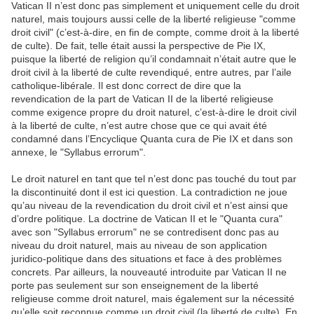
Vatican II n’est donc pas simplement et uniquement celle du droit
naturel, mais toujours aussi celle de la liberté religieuse "comme
droit civil" (c’est-à-dire, en fin de compte, comme droit à la liberté
de culte). De fait, telle était aussi la perspective de Pie IX,
puisque la liberté de religion qu’il condamnait n’était autre que le
droit civil à la liberté de culte revendiqué, entre autres, par l’aile
catholique-libérale. Il est donc correct de dire que la
revendication de la part de Vatican II de la liberté religieuse
comme exigence propre du droit naturel, c’est-à-dire le droit civil
à la liberté de culte, n’est autre chose que ce qui avait été
condamné dans l’Encyclique Quanta cura de Pie IX et dans son
annexe, le "Syllabus errorum".
Le droit naturel en tant que tel n’est donc pas touché du tout par
la discontinuité dont il est ici question. La contradiction ne joue
qu’au niveau de la revendication du droit civil et n’est ainsi que
d’ordre politique. La doctrine de Vatican II et le "Quanta cura"
avec son "Syllabus errorum" ne se contredisent donc pas au
niveau du droit naturel, mais au niveau de son application
juridico-politique dans des situations et face à des problèmes
concrets. Par ailleurs, la nouveauté introduite par Vatican II ne
porte pas seulement sur son enseignement de la liberté
religieuse comme droit naturel, mais également sur la nécessité
qu’elle soit reconnue comme un droit civil (la liberté de culte). En