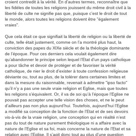
croient contredit à la vérité. En d’autres termes, reconnaître que
les fidèles de toutes les religions jouissent du même droit civil à la
liberté de culte ne signifie pas que, puisque c’est le droit de tout
le monde, alors toutes les religions doivent être "également
vraies".
Que cela était ce que signifiait la liberté de religion ou la liberté de
culte, telle était justement, comme on l’a montré plus haut, la
conviction des papes du XIXe siècle et de la théologie dominante
de l’époque. Pour ces derniers cela voulait également dire
qu’abandonner le principe selon lequel l’Etat d’un pays catholique
a pour tâche et devoir de protéger et de favoriser la vérité
catholique, de nier le droit d’exister à toute confession religieuse
déviante ou, tout au plus, de la tolérer dans certaines limites et
dans la mesure du raisonnable, revenait à admettre "ipso facto"
qu’il n’y a pas une seule vraie religion et Eglise, mais que toutes
les religions s’équivalent. Or, il va de soi qu’à l’époque l’Eglise ne
pouvait pas accepter une telle vision des choses, et ne le peut
d’ailleurs pas non plus aujourd’hui. Toutefois, aujourd’hui l’Eglise
a modifié sa conception de la fonction de l’Etat et de ses devoirs
vis-à-vis de la vraie religion, une conception qui en réalité n’est
pas du tout de nature purement théologique ni a affaire avec la
nature de l’Eglise et sa foi, mais concerne la nature de l’Etat et sa
relation avec l’Eglise. Il s’agit donc tout au plus d’une question