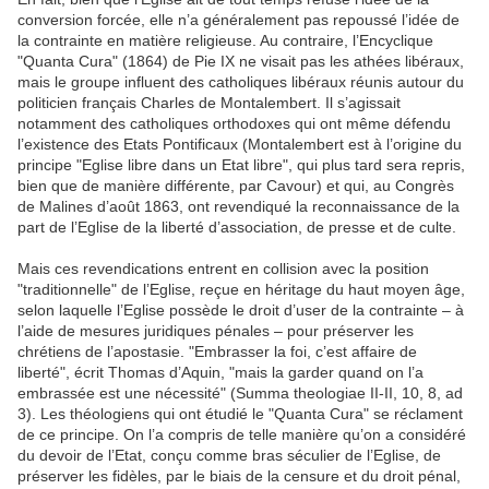
conversion forcée, elle n’a généralement pas repoussé l’idée de
la contrainte en matière religieuse. Au contraire, l’Encyclique
"Quanta Cura" (1864) de Pie IX ne visait pas les athées libéraux,
mais le groupe influent des catholiques libéraux réunis autour du
politicien français Charles de Montalembert. Il s’agissait
notamment des catholiques orthodoxes qui ont même défendu
l’existence des Etats Pontificaux (Montalembert est à l’origine du
principe "Eglise libre dans un Etat libre", qui plus tard sera repris,
bien que de manière différente, par Cavour) et qui, au Congrès
de Malines d’août 1863, ont revendiqué la reconnaissance de la
part de l’Eglise de la liberté d’association, de presse et de culte.
Mais ces revendications entrent en collision avec la position
"traditionnelle" de l’Eglise, reçue en héritage du haut moyen âge,
selon laquelle l’Eglise possède le droit d’user de la contrainte – à
l’aide de mesures juridiques pénales – pour préserver les
chrétiens de l’apostasie. "Embrasser la foi, c’est affaire de
liberté", écrit Thomas d’Aquin, "mais la garder quand on l’a
embrassée est une nécessité" (Summa theologiae II-II, 10, 8, ad
3). Les théologiens qui ont étudié le "Quanta Cura" se réclament
de ce principe. On l’a compris de telle manière qu’on a considéré
du devoir de l’Etat, conçu comme bras séculier de l’Eglise, de
préserver les fidèles, par le biais de la censure et du droit pénal,