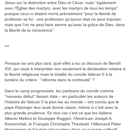
Jésus sur la distinction entre Dieu et César, mais "également
avec l’Église des martyrs, avec les martyrs de tous les temps",
puisque ceux-ci étaient morts précisément "pour la liberté de
professer sa foi : une profession qu’aucun état ne peut imposer,
mais que l’on ne peut faire sienne qu’avec la grâce de Dieu, dans
la liberté de la conscience".
***
Presque six ans plus tard, quel effet a eu ce discours de Benoît
XVI, qui visait à interpréter non seulement la déclaration relative à
la liberté religieuse mais la totalité du concile Vatican II à la
lumière du critère : "réforme dans la continuité" ?
Dans le camp progressiste, les partisans du concile comme
"nouveau début" faisant date – en particulier les auteurs de
l’histoire de Vatican II la plus lue au monde – ont conclu que le
pape Ratzinger leur avait donné raison, même si c’est avec la
plus grande prudence. En tout cas c’est ce que les Italiens
Alberto Melloni et Giuseppe Ruggeri, l'Américain Joseph A.
Komonchak, le Français Christophe Theobald, l’Allemand Peter
Hünermann et d’autres ont soutenu dans un ouvrage collectif