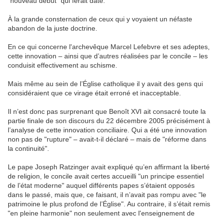
"nouveau début" qui ferait date.
À la grande consternation de ceux qui y voyaient un néfaste
abandon de la juste doctrine.
En ce qui concerne l'archevêque Marcel Lefebvre et ses adeptes,
cette innovation – ainsi que d’autres réalisées par le concile – les
conduisit effectivement au schisme.
Mais même au sein de l’Église catholique il y avait des gens qui
considéraient que ce virage était erroné et inacceptable.
Il n’est donc pas surprenant que Benoît XVI ait consacré toute la
partie finale de son discours du 22 décembre 2005 précisément à
l’analyse de cette innovation conciliaire. Qui a été une innovation
non pas de "rupture" – avait-t-il déclaré – mais de "réforme dans
la continuité".
Le pape Joseph Ratzinger avait expliqué qu’en affirmant la liberté
de religion, le concile avait certes accueilli "un principe essentiel
de l’état moderne" auquel différents papes s’étaient opposés
dans le passé, mais que, ce faisant, il n’avait pas rompu avec "le
patrimoine le plus profond de l’Église". Au contraire, il s’était remis
"en pleine harmonie" non seulement avec l'enseignement de