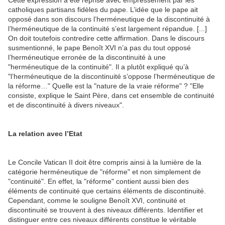
Cette expression a été reprise avec empressement par les
catholiques partisans fidèles du pape. L’idée que le pape ait
opposé dans son discours l’herméneutique de la discontinuité à
l’herméneutique de la continuité s’est largement répandue. [...]
On doit toutefois contredire cette affirmation. Dans le discours
susmentionné, le pape Benoît XVI n’a pas du tout opposé
l’herméneutique erronée de la discontinuité à une
"herméneutique de la continuité". Il a plutôt expliqué qu’à
"l’herméneutique de la discontinuité s’oppose l’herméneutique de
la réforme…" Quelle est la "nature de la vraie réforme" ? "Elle
consiste, explique le Saint Père, dans cet ensemble de continuité
et de discontinuité à divers niveaux".
La relation avec l’Etat
Le Concile Vatican II doit être compris ainsi à la lumière de la
catégorie herméneutique de "réforme" et non simplement de
"continuité". En effet, la "réforme" contient aussi bien des
éléments de continuité que certains éléments de discontinuité.
Cependant, comme le souligne Benoît XVI, continuité et
discontinuité se trouvent à des niveaux différents. Identifier et
distinguer entre ces niveaux différents constitue le véritable