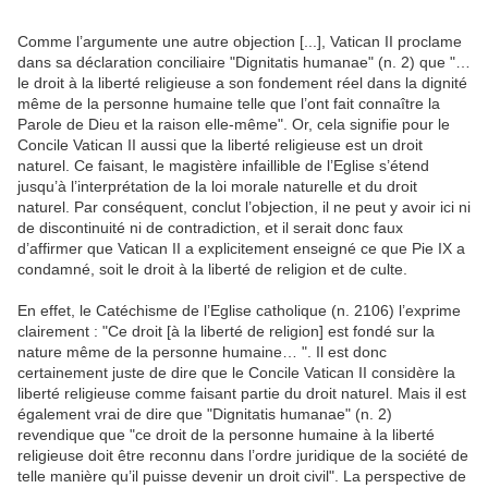
Comme l’argumente une autre objection [...], Vatican II proclame
dans sa déclaration conciliaire "Dignitatis humanae" (n. 2) que "…
le droit à la liberté religieuse a son fondement réel dans la dignité
même de la personne humaine telle que l’ont fait connaître la
Parole de Dieu et la raison elle-même". Or, cela signifie pour le
Concile Vatican II aussi que la liberté religieuse est un droit
naturel. Ce faisant, le magistère infaillible de l’Eglise s’étend
jusqu’à l’interprétation de la loi morale naturelle et du droit
naturel. Par conséquent, conclut l’objection, il ne peut y avoir ici ni
de discontinuité ni de contradiction, et il serait donc faux
d’affirmer que Vatican II a explicitement enseigné ce que Pie IX a
condamné, soit le droit à la liberté de religion et de culte.
En effet, le Catéchisme de l’Eglise catholique (n. 2106) l’exprime
clairement : "Ce droit [à la liberté de religion] est fondé sur la
nature même de la personne humaine… ". Il est donc
certainement juste de dire que le Concile Vatican II considère la
liberté religieuse comme faisant partie du droit naturel. Mais il est
également vrai de dire que "Dignitatis humanae" (n. 2)
revendique que "ce droit de la personne humaine à la liberté
religieuse doit être reconnu dans l’ordre juridique de la société de
telle manière qu’il puisse devenir un droit civil". La perspective de