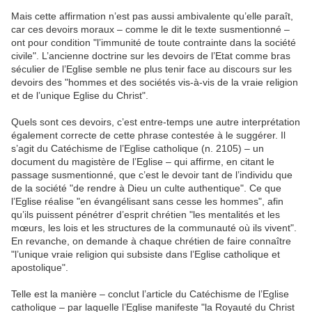
Mais cette affirmation n’est pas aussi ambivalente qu’elle paraît,
car ces devoirs moraux – comme le dit le texte susmentionné –
ont pour condition "l’immunité de toute contrainte dans la société
civile". L’ancienne doctrine sur les devoirs de l’Etat comme bras
séculier de l’Eglise semble ne plus tenir face au discours sur les
devoirs des "hommes et des sociétés vis-à-vis de la vraie religion
et de l’unique Eglise du Christ".
Quels sont ces devoirs, c’est entre-temps une autre interprétation
également correcte de cette phrase contestée à le suggérer. Il
s’agit du Catéchisme de l’Eglise catholique (n. 2105) – un
document du magistère de l’Eglise – qui affirme, en citant le
passage susmentionné, que c’est le devoir tant de l’individu que
de la société "de rendre à Dieu un culte authentique". Ce que
l’Eglise réalise "en évangélisant sans cesse les hommes", afin
qu’ils puissent pénétrer d’esprit chrétien "les mentalités et les
mœurs, les lois et les structures de la communauté où ils vivent".
En revanche, on demande à chaque chrétien de faire connaître
"l’unique vraie religion qui subsiste dans l’Eglise catholique et
apostolique".
Telle est la manière – conclut l’article du Catéchisme de l’Eglise
catholique – par laquelle l’Eglise manifeste "la Royauté du Christ