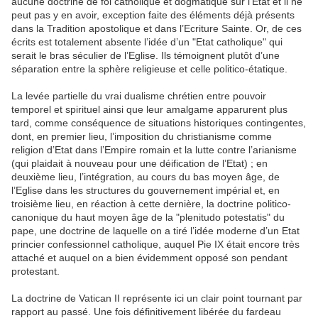
aucune doctrine de foi catholique et dogmatique sur l’Etat et il ne
peut pas y en avoir, exception faite des éléments déjà présents
dans la Tradition apostolique et dans l’Ecriture Sainte. Or, de ces
écrits est totalement absente l’idée d’un "Etat catholique" qui
serait le bras séculier de l’Eglise. Ils témoignent plutôt d’une
séparation entre la sphère religieuse et celle politico-étatique.
La levée partielle du vrai dualisme chrétien entre pouvoir
temporel et spirituel ainsi que leur amalgame apparurent plus
tard, comme conséquence de situations historiques contingentes,
dont, en premier lieu, l’imposition du christianisme comme
religion d’Etat dans l’Empire romain et la lutte contre l’arianisme
(qui plaidait à nouveau pour une déification de l’Etat) ; en
deuxième lieu, l’intégration, au cours du bas moyen âge, de
l’Eglise dans les structures du gouvernement impérial et, en
troisième lieu, en réaction à cette dernière, la doctrine politico-
canonique du haut moyen âge de la "plenitudo potestatis" du
pape, une doctrine de laquelle on a tiré l’idée moderne d’un Etat
princier confessionnel catholique, auquel Pie IX était encore très
attaché et auquel on a bien évidemment opposé son pendant
protestant.
La doctrine de Vatican II représente ici un clair point tournant par
rapport au passé. Une fois définitivement libérée du fardeau