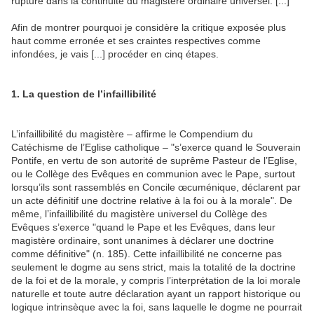
rupture dans la continuité du magistère ordinaire universel. [...]
Afin de montrer pourquoi je considère la critique exposée plus
haut comme erronée et ses craintes respectives comme
infondées, je vais [...] procéder en cinq étapes.
1. La question de l’infaillibilité
L’infaillibilité du magistère – affirme le Compendium du
Catéchisme de l’Eglise catholique – "s’exerce quand le Souverain
Pontife, en vertu de son autorité de suprême Pasteur de l’Eglise,
ou le Collège des Evêques en communion avec le Pape, surtout
lorsqu’ils sont rassemblés en Concile œcuménique, déclarent par
un acte définitif une doctrine relative à la foi ou à la morale". De
même, l’infaillibilité du magistère universel du Collège des
Evêques s’exerce "quand le Pape et les Evêques, dans leur
magistère ordinaire, sont unanimes à déclarer une doctrine
comme définitive" (n. 185). Cette infaillibilité ne concerne pas
seulement le dogme au sens strict, mais la totalité de la doctrine
de la foi et de la morale, y compris l’interprétation de la loi morale
naturelle et toute autre déclaration ayant un rapport historique ou
logique intrinsèque avec la foi, sans laquelle le dogme ne pourrait