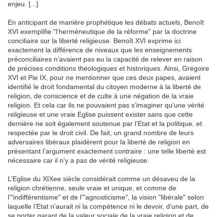
enjeu. [...]
En anticipant de manière prophétique les débats actuels, Benoît
XVI exemplifie "l’herméneutique de la réforme" par la doctrine
conciliaire sur la liberté religieuse. Benoît XVI exprime ici
exactement la différence de niveaux que les enseignements
préconciliaires n’avaient pas eu la capacité de relever en raison
de précises conditions théologiques et historiques. Ainsi, Grégoire
XVI et Pie IX, pour ne mentionner que ces deux papes, avaient
identifié le droit fondamental du citoyen moderne à la liberté de
religion, de conscience et de culte à une négation de la vraie
religion. Et cela car ils ne pouvaient pas s’imaginer qu’une vérité
religieuse et une vraie Eglise puissent exister sans que cette
dernière ne soit également soutenue par l’Etat et la politique, et
respectée par le droit civil. De fait, un grand nombre de leurs
adversaires libéraux plaidèrent pour la liberté de religion en
présentant l’argument exactement contraire : une telle liberté est
nécessaire car il n’y a pas de vérité religieuse.
L’Eglise du XIXee siècle considérait comme un désaveu de la
religion chrétienne, seule vraie et unique, et comme de
l’"indifférentisme" et de l’"agnosticisme", la vision "libérale" selon
laquelle l’Etat n’aurait ni la compétence ni le devoir, d’une part, de
se porter garant de la valeur sociale de la vraie religion et de