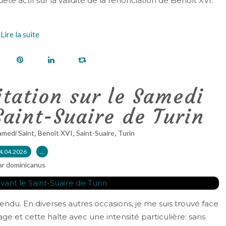
e actif sur la validité de la renonciation de Benoît XVI.
Lire la suite
tation sur le Samedi
Saint-Suaire de Turin
,
,
,
amedi Saint
Benoît XVI
Saint-Suaire
Turin
4.04.2026
…
ar dominicanus
ndu. En diverses autres occasions, je me suis trouvé face
inage et cette halte avec une intensité particulière: sans