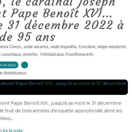
, le cardinal Joseph
t Pape Benoît XVI...
le 31 décembre 2022 à
 de 95 ans
,
,
,
,
,
drea Cionci.
sede vacante
sede impedita
Conclave
siège empêché
,
,
,
t canonique
émérite
'InfoVaticana
FromRome.info
9.04.2026
…
ar dominicanus
devint Pape Benoît XVI... jusqu'à sa mort le 31 décembre
e fruit de trois années d'enquête approfondie dont les
ées,...
Lire la suite