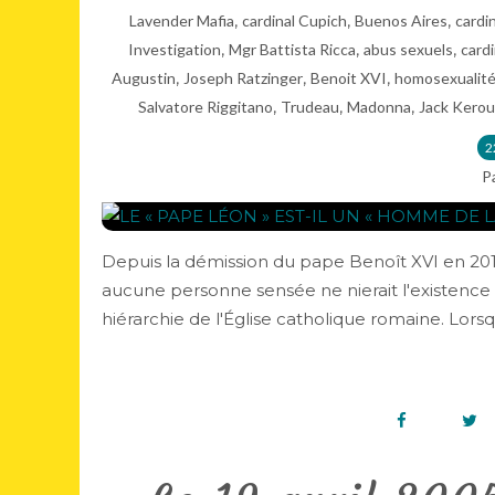
,
,
,
Lavender Mafia
cardinal Cupich
Buenos Aires
cardi
,
,
,
Investigation
Mgr Battista Ricca
abus sexuels
card
,
,
,
Augustin
Joseph Ratzinger
Benoit XVI
homosexualit
,
,
,
Salvatore Riggitano
Trudeau
Madonna
Jack Kero
2
P
Depuis la démission du pape Benoît XVI en 2013
aucune personne sensée ne nierait l'existence 
hiérarchie de l'Église catholique romaine. Lorsque