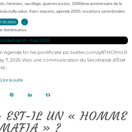
,
,
,
,
els
hérésies
sacrilège
guerres justes
2000ème anniversaire de la
,
,
,
esia nulla salus
franc-maçons
agenda 2030
vocations sacerdotales
7.05.2026
…
ar dominicanus
an Agenda for his pontificate pic.twitter.com/iy8THCXmLR
May 7, 2026 Voici une communication du Secrétariat d'État
é...
Lire la suite
» EST-IL UN « HOMME
 MAFIA » ?