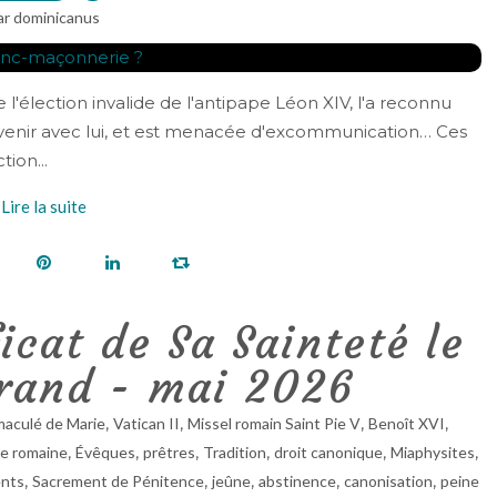
ar dominicanus
'élection invalide de l'antipape Léon XIV, l'a reconnu
venir avec lui, et est menacée d'excommunication… Ces
ion...
Lire la suite
cat de Sa Sainteté le
rand - mai 2026
,
,
,
,
maculé de Marie
Vatican II
Missel romain Saint Pie V
Benoît XVI
,
,
,
,
,
,
ie romaine
Évêques
prêtres
Tradition
droit canonique
Miaphysites
,
,
,
,
,
nts
Sacrement de Pénitence
jeûne
abstinence
canonisation
peine