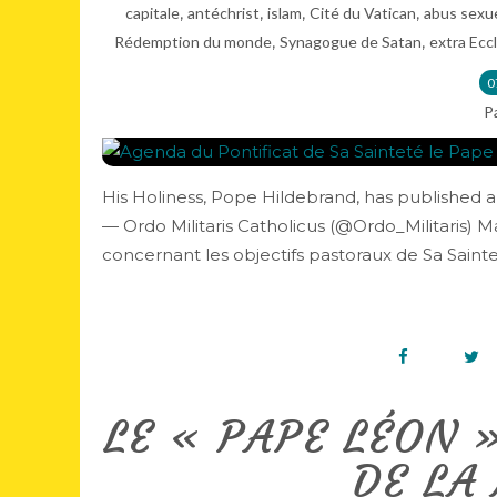
,
,
,
,
capitale
antéchrist
islam
Cité du Vatican
abus sexu
,
,
Rédemption du monde
Synagogue de Satan
extra Eccl
0
P
His Holiness, Pope Hildebrand, has published 
— Ordo Militaris Catholicus (@Ordo_Militaris) 
concernant les objectifs pastoraux de Sa Saintet
LE « PAPE LÉON 
DE LA