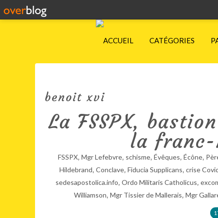
ACCUEIL
CATÉGORIES
P
benoit xvi
La FSSPX, bastion
la franc
,
,
,
,
,
FSSPX
Mgr Lefebvre
schisme
Évêques
Écône
Père
,
,
,
Hildebrand
Conclave
Fiducia Supplicans
crise Covi
,
,
sedesapostolica.info
Ordo Militaris Catholicus
exco
,
,
Williamson
Mgr Tissier de Mallerais
Mgr Gallar
1