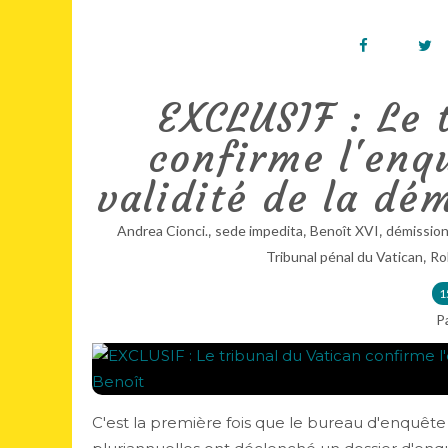
EXCLUSIF : Le 
confirme l'enqu
validité de la dé
,
,
,
Andrea Cionci.
sede impedita
Benoît XVI
démissio
,
Tribunal pénal du Vatican
Ro
1
P
C'est la première fois que le bureau d'enquête 