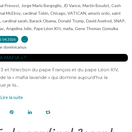
,
,
,
,
nal Prevost
Jorge Mario Bergoglio
JD Vance
Martin Boudot
Cash
,
,
,
,
,
inal McElroy
cardinal Tobin
Chicago
VATICAN
amoris ordo
saint
,
,
,
,
,
,
é
cardinal sarah
Barack Obama
Donald Trump
David Axelrod
SNAP
,
,
,
,
uac
Angelina Jolie
Pape Léon XIII
mafia
Gene Thomas Gomulka
2.04.2026
…
ar dominicanus
 et l'élection du pape François et du pape Léon XIV,
de la « mafia lavande » qui domine aujourd'hui la
 je lis...
Lire la suite