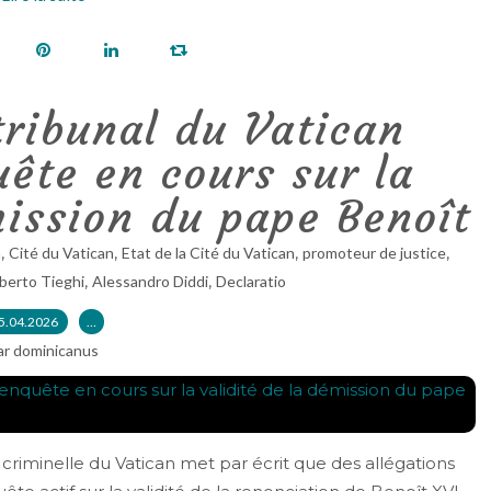
tribunal du Vatican
ête en cours sur la
mission du pape Benoît
,
,
,
,
n
Cité du Vatican
Etat de la Cité du Vatican
promoteur de justice
,
,
berto Tieghi
Alessandro Diddi
Declaratio
5.04.2026
…
ar dominicanus
criminelle du Vatican met par écrit que des allégations