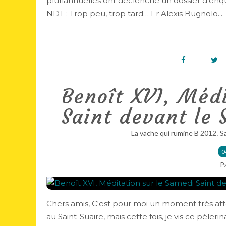
pluriannuelles ont déclenché un dossier d'enquêt
NDT : Trop peu, trop tard… Fr Alexis Bugnolo...
Benoît XVI, Médi
Saint devant le 
,
La vache qui rumine B 2012
S
0
P
Chers amis, C'est pour moi un moment très atte
au Saint-Suaire, mais cette fois, je vis ce pèler