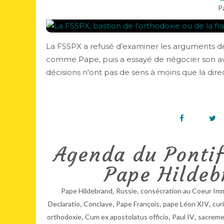
P
La FSSPX a refusé d'examiner les arguments de l
comme Pape, puis a essayé de négocier son a
décisions n'ont pas de sens à moins que la direct
Agenda du Pontifi
Pape Hildeb
,
,
Pape Hildebrand
Russie
consécration au Coeur Im
,
,
,
,
Declaratio
Conclave
Pape François
pape Léon XIV
cur
,
,
,
orthodoxie
Cum ex apostolatus officio
Paul IV
sacreme