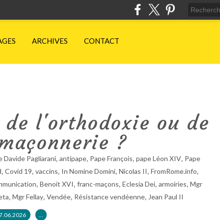
AGES
ARCHIVES
CONTACT
 de l'orthodoxie ou de
-maçonnerie ?
,
,
,
,
 Davide Pagliarani
antipape
Pape François
pape Léon XIV
Pape
,
,
,
,
,
,
d
Covid 19
vaccins
In Nomine Domini
Nicolas II
FromRome.info
,
,
,
,
,
mmunication
Benoit XVI
franc-maçons
Eclesia Dei
armoiries
Mgr
,
,
,
,
eta
Mgr Fellay
Vendée
Résistance vendéenne
Jean Paul II
7.06.2026
…