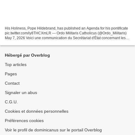
His Holiness, Pope Hildebrand, has published an Agenda for his pontificate
pic.twitter.com/iy8THCXmLR — Ordo Militaris Catholicus (@Ordo_Militaris)
May 7, 2026 Voici une communication du Secrétariat d'État concernant les
objectifs pastoraux de Sa Sainteté...
Hébergé par Overblog
Top articles
Pages
Contact
Signaler un abus
C.G.U.
Cookies et données personnelles
Préférences cookies
Voir le profil de dominicanus sur le portail Overblog