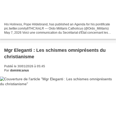
His Holiness, Pope Hildebrand, has published an Agenda for his pontificate
pic.twitter.com/iy8THCXmLR — Ordo Militaris Catholicus (@Ordo_Militaris)
May 7, 2026 Voici une communication du Secrétariat d'État concernant les
objectifs pastoraux de Sa Sainteté...
Mgr Eleganti : Les schismes omniprésents du
christianisme
Publié le 30/01/2026 à 05:45
Par
dominicanus