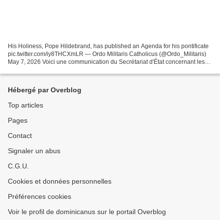
His Holiness, Pope Hildebrand, has published an Agenda for his pontificate
pic.twitter.com/iy8THCXmLR — Ordo Militaris Catholicus (@Ordo_Militaris)
May 7, 2026 Voici une communication du Secrétariat d'État concernant les
objectifs pastoraux de Sa Sainteté...
Hébergé par Overblog
Top articles
Pages
Contact
Signaler un abus
C.G.U.
Cookies et données personnelles
Préférences cookies
Voir le profil de dominicanus sur le portail Overblog