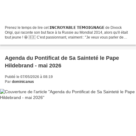
Prenez le temps de lire cet 𝗜𝗡𝗖𝗥𝗢𝗬𝗔𝗕𝗟𝗘 𝗧𝗘́𝗠𝗢𝗜𝗚𝗡𝗔𝗚𝗘 de Divock
Origi, qui raconte son but face à la Russie au Mondial 2014, alors qu'il était
tout jeune ! 🤩 🇧🇪 C'est passionnant, vraiment : "Je veux vous parler de
quelque chose dans la vie d’un footballeur,…...
Agenda du Pontificat de Sa Sainteté le Pape
Hildebrand - mai 2026
Publié le 07/05/2026 à 08:19
Par
dominicanus