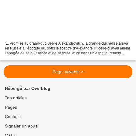
"... Promise au grand-duc Serge Alexandrovitch, la grande-duchesse arriva
en Russie à l’époque où, sous le sceptre d’Alexandre III, celle-ci avait atteint
l’apogée de sa puissance et de sa force, et ce dans un esprit purement
national. Avec la curiosité...
Page suivante >
Hébergé par Overblog
Top articles
Pages
Contact
Signaler un abus
C.G.U.