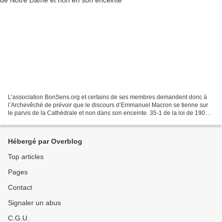
L’association BonSens.org et certains de ses membres demandent donc à
l’Archevêché de prévoir que le discours d’Emmanuel Macron se tienne sur
le parvis de la Cathédrale et non dans son enceinte. 35-1 de la loi de 1905.
BonSens.org met en demeure l’archevêché...
Hébergé par Overblog
Top articles
Pages
Contact
Signaler un abus
C.G.U.