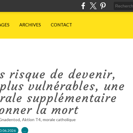
AGES
ARCHIVES
CONTACT
s risque de devenir,
 plus vulnérables, une
orale supplémentaire
onner la mort
,
,
Gnadentod
Aktion T4
morale catholique
0.06.2026
…