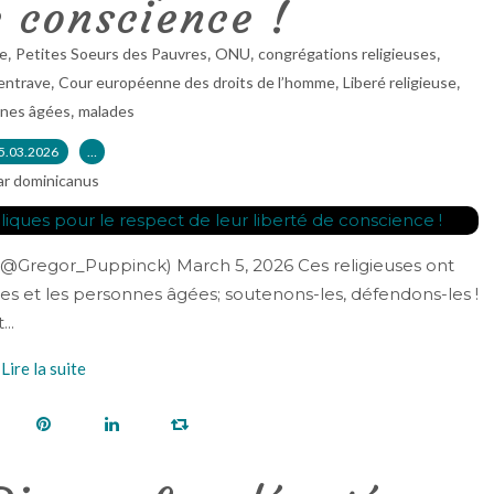
e conscience !
,
,
,
,
e
Petites Soeurs des Pauvres
ONU
congrégations religieuses
,
,
,
’entrave
Cour européenne des droits de l’homme
Liberé religieuse
,
nes âgées
malades
5.03.2026
…
ar dominicanus
@Gregor_Puppinck) March 5, 2026 Ces religieuses ont
des et les personnes âgées; soutenons-les, défendons-les !
..
Lire la suite