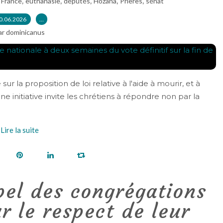
,
,
,
,
,
,
France
euthanasie
députés
Hozana
Prières
sénat
0.06.2026
…
ar dominicanus
r la proposition de loi relative à l'aide à mourir, et à
une initiative invite les chrétiens à répondre non par la
Lire la suite
pel des congrégations
r le respect de leur