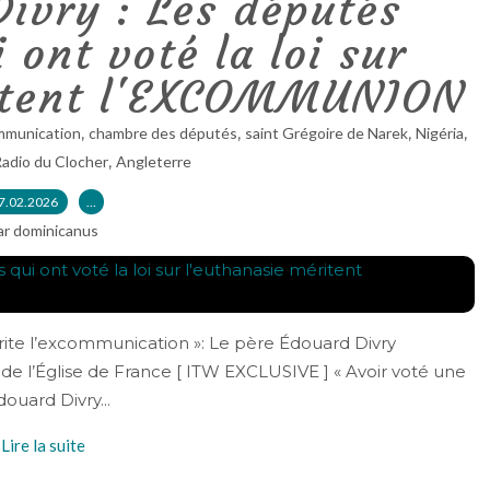
ivry : Les députés
 ont voté la loi sur
ritent l'EXCOMMUNION
,
,
,
,
mmunication
chambre des députés
saint Grégoire de Narek
Nigéria
,
adio du Clocher
Angleterre
7.02.2026
…
ar dominicanus
érite l’excommunication »: Le père Édouard Divry
 l’Église de France [ ITW EXCLUSIVE ] « Avoir voté une
ouard Divry...
Lire la suite