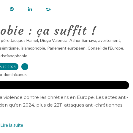
obie : ça suffit !
,
,
,
,
,
père Jacques Hamel
Diego Valencia
Ashur Sarnaya
avortement
,
,
,
,
isémitisme
islamophobie
Parlement européen
Conseil de l'Europe
ristianophobie
6.12.2025
…
ar dominicanus
la violence contre les chrétiens en Europe. Les actes anti-
Rien qu’en 2024, plus de 2211 attaques anti-chrétiennes
Lire la suite