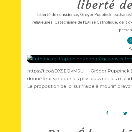
liberté d
,
,
Liberté de conscience
Grégor Puppinck
euthanasi
,
,
religieuses
Catéchisme de l'Église Catholique
délit d
person
0
P
https://t.co/sDX5EQkM5U — Grégor Puppinck (
donné leur vie pour les plus pauvres, les mala
La proposition de loi sur "l’aide à mourir" prévoit.