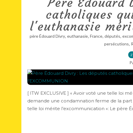
Père Édouard D
catholiques qui
l'euthanasie mé
,
,
,
,
père Édouard Divry
euthanasie
France
députés
exco
,
persécutions
R
2
P
[ ITW EXCLUSIVE ] « Avoir voté une telle loi m
demande une condamnation ferme de la part de
telle loi mérite l’excommunication »: Le père Éd