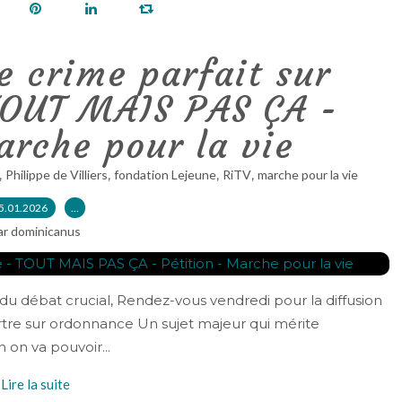
e crime parfait sur
TOUT MAIS PAS ÇA -
arche pour la vie
,
,
,
,
Philippe de Villiers
fondation Lejeune
RiTV
marche pour la vie
5.01.2026
…
ar dominicanus
 du débat crucial, Rendez-vous vendredi pour la diffusion
re sur ordonnance Un sujet majeur qui mérite
n on va pouvoir...
Lire la suite