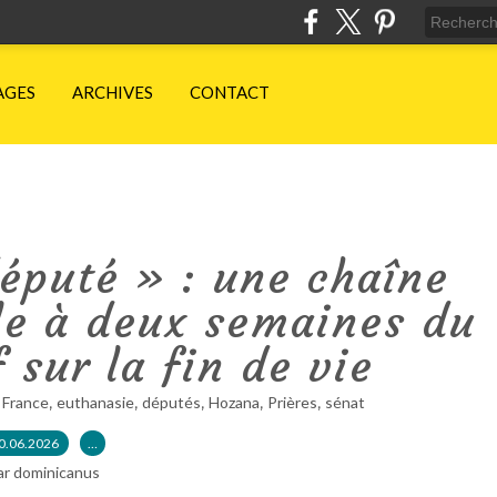
AGES
ARCHIVES
CONTACT
éputé » : une chaîne
le à deux semaines du
f sur la fin de vie
,
,
,
,
,
,
France
euthanasie
députés
Hozana
Prières
sénat
0.06.2026
…
ar dominicanus