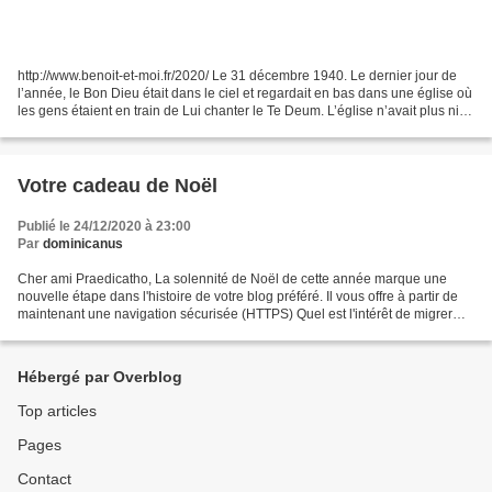
http://www.benoit-et-moi.fr/2020/ Le 31 décembre 1940. Le dernier jour de
l’année, le Bon Dieu était dans le ciel et regardait en bas dans une église où
les gens étaient en train de Lui chanter le Te Deum. L’église n’avait plus ni
clocher ni cloches et...
Votre cadeau de Noël
Publié le 24/12/2020 à 23:00
Par
dominicanus
Cher ami Praedicatho, La solennité de Noël de cette année marque une
nouvelle étape dans l'histoire de votre blog préféré. Il vous offre à partir de
maintenant une navigation sécurisée (HTTPS) Quel est l'intérêt de migrer
mon blog en https ? Sécuriser...
Hébergé par Overblog
Top articles
Pages
Contact