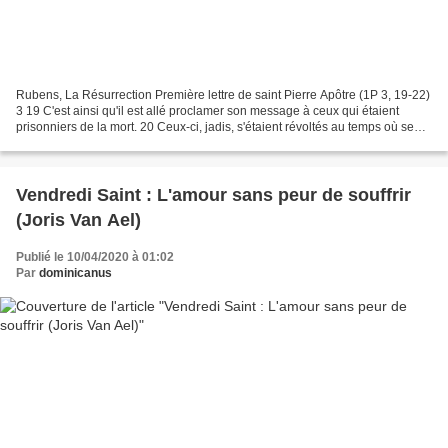
Rubens, La Résurrection Première lettre de saint Pierre Apôtre (1P 3, 19-22)
3 19 C'est ainsi qu'il est allé proclamer son message à ceux qui étaient
prisonniers de la mort. 20 Ceux-ci, jadis, s'étaient révoltés au temps où se
prolongeait la patience...
Vendredi Saint : L'amour sans peur de souffrir
(Joris Van Ael)
Publié le 10/04/2020 à 01:02
Par
dominicanus