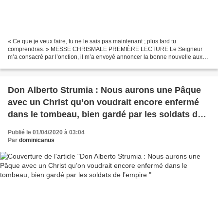
« Ce que je veux faire, tu ne le sais pas maintenant ; plus tard tu
comprendras. » MESSE CHRISMALE PREMIÈRE LECTURE Le Seigneur
m’a consacré par l’onction, il m’a envoyé annoncer la bonne nouvelle aux
humbles, et leur donner l’huile de joie (Is 61, 1-3a.6a.8b-9)...
Don Alberto Strumia : Nous aurons une Pâque
avec un Christ qu’on voudrait encore enfermé
dans le tombeau, bien gardé par les soldats de
l’empire
Publié le 01/04/2020 à 03:04
Par
dominicanus