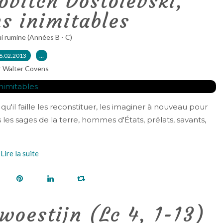
ovitch Dostoïevski,
s inimitables
ui rumine (Années B - C)
6.02.2013
…
r Walter Covens
qu'il faille les reconstituer, les imaginer à nouveau pour
s les sages de la terre, hommes d'États, prélats, savants,
Lire la suite
woestijn (Lc 4, 1-13)