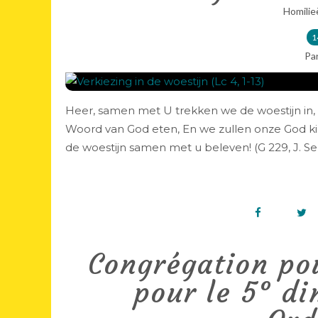
Homilie
1
Pa
Heer, samen met U trekken we de woestijn in, 
Woord van God eten, En we zullen onze God kie
de woestijn samen met u beleven! (G 229, J. Serv
Congrégation pou
pour le 5° d