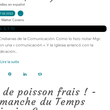
ilías en español
7.02.2013
…
r Walter Covens
Cristianas de la Comunicación. Como lo hizo notar Mgr.
 una « comunicación ». Y la Iglesia arrancó con la
dicación...
Lire la suite
de poisson frais ! -
imanche du Temps