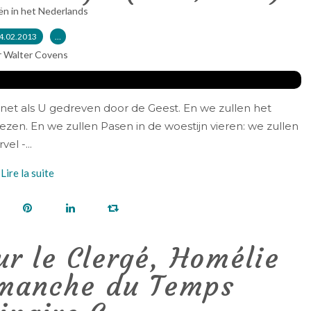
ën in het Nederlands
4.02.2013
…
r Walter Covens
net als U gedreven door de Geest. En we zullen het
zen. En we zullen Pasen in de woestijn vieren: we zullen
el -...
Lire la suite
r le Clergé, Homélie
imanche du Temps