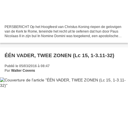
PERSBERICHT Op het Hoogfeest van Christus Koning riepen de gelovigen
van de Kerk te Rome, teneinde het recht uit te oefenen dat hun door Paus
Nicolaas II in zijn bul In Nomine Domini was toegekend, een apostolische
bijeenkomst bijeen om d e ware en wettige...
ÉÉN VADER, TWEE ZONEN (Lc 15, 1-3.11-32)
Publié le 05/03/2016 à 08:47
Par
Walter Covens