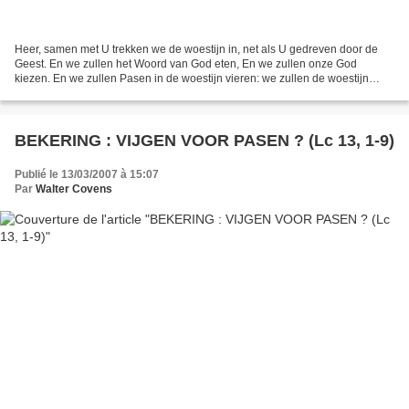
Heer, samen met U trekken we de woestijn in, net als U gedreven door de
Geest. En we zullen het Woord van God eten, En we zullen onze God
kiezen. En we zullen Pasen in de woestijn vieren: we zullen de woestijn
samen met u beleven! (G 229, J. Servel -...
BEKERING : VIJGEN VOOR PASEN ? (Lc 13, 1-9)
Publié le 13/03/2007 à 15:07
Par
Walter Covens