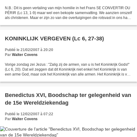
N.B.: Dit is geen vertaling van mijn homilie in het Frans SE CONVERTIR OU
PÉRIR (Lc 13, 1-9) maar wel een bekopte samenvatting. We aanzien onszelf
als christenen. Maar er zijn zo van die overtuigingen die rotsvast in ons hart
geworteld zijn en die niet...
KONINKLIJK VERGEVEN (Lc 6, 27-38)
Publié le 21/02/2007 à 20:20
Par
Walter Covens
Vorige zondag zei Jezus : "Zalig zij de armen, van u is het Koninkrijk Gods!"
(Lc 6, 20). Dat wil zeggen dat dit Koninkrijk niet enkel het Koninkrijk is van
een arme God, maar ook het Koninkrijk van alle armen. Het Koninkrijk is van
God, maar ook van...
Benedictus XVI, Boodschap ter gelegenheid van
de 15e Wereldziekendag
Publié le 12/02/2007 à 07:22
Par
Walter Covens