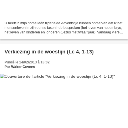
U heeft in mijn homelieën tijdens de Adventstijd kunnen opmerken dat ik het
mensenleven in zijn eerste fasen heb besproken (het leven van het embryo,
het leven van kinderen en jongeren (Jezus met twaalf jaar). Vandaag vieren
we de Openbaring van de Heer....
Verkiezing in de woestijn (Lc 4, 1-13)
Publié le 14/02/2013 à 18:02
Par
Walter Covens