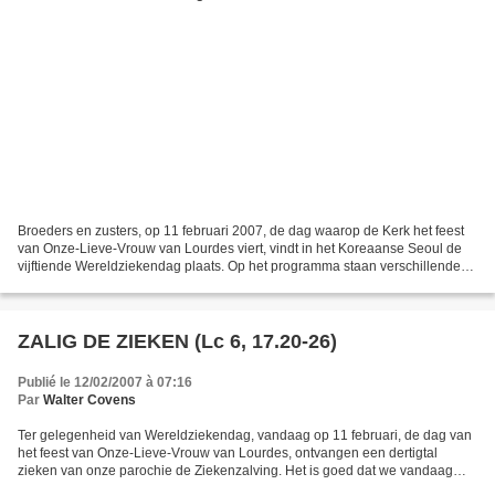
Broeders en zusters, op 11 februari 2007, de dag waarop de Kerk het feest
van Onze-Lieve-Vrouw van Lourdes viert, vindt in het Koreaanse Seoul de
vijftiende Wereldziekendag plaats. Op het programma staan verschillende
ontmoetingen, conferenties, pastorale...
ZALIG DE ZIEKEN (Lc 6, 17.20-26)
Publié le 12/02/2007 à 07:16
Par
Walter Covens
Ter gelegenheid van Wereldziekendag, vandaag op 11 februari, de dag van
het feest van Onze-Lieve-Vrouw van Lourdes, ontvangen een dertigtal
zieken van onze parochie de Ziekenzalving. Het is goed dat we vandaag
niet enkel bidden met en voor de zieken en...