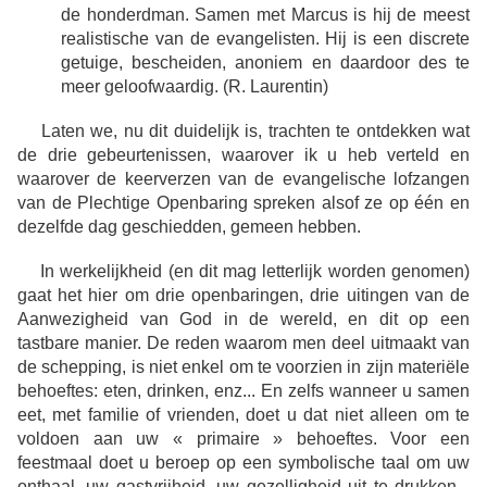
de honderdman. Samen met Marcus is hij de meest
realistische van de evangelisten. Hij is een discrete
getuige, bescheiden, anoniem en daardoor des te
meer geloofwaardig. (R. Laurentin)
Laten we, nu dit duidelijk is, trachten te ontdekken wat
de drie gebeurtenissen, waarover ik u heb verteld en
waarover de keerverzen van de evangelische lofzangen
van de Plechtige Openbaring spreken alsof ze op één en
dezelfde dag geschiedden, gemeen hebben.
In werkelijkheid (en dit mag letterlijk worden genomen)
gaat het hier om drie openbaringen, drie uitingen van de
Aanwezigheid van God in de wereld, en dit op een
tastbare manier. De reden waarom men deel uitmaakt van
de schepping, is niet enkel om te voorzien in zijn materiële
behoeftes: eten, drinken, enz... En zelfs wanneer u samen
eet, met familie of vrienden, doet u dat niet alleen om te
voldoen aan uw « primaire » behoeftes. Voor een
feestmaal doet u beroep op een symbolische taal om uw
onthaal, uw gastvrijheid, uw gezelligheid uit te drukken...