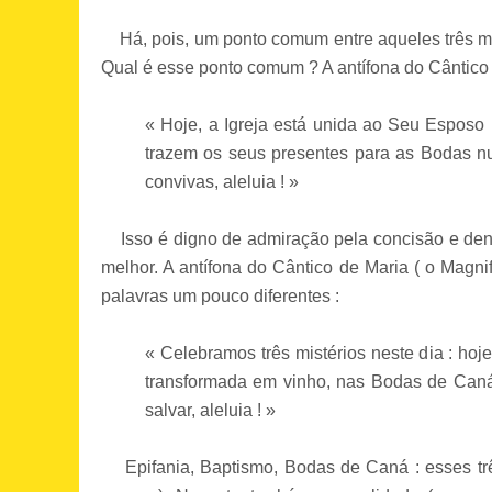
Há, pois, um ponto comum entre aqueles três mis
Qual é esse ponto comum ? A antífona do Cântico d
« Hoje, a Igreja está unida ao Seu Esposo :
trazem os seus presentes para as Bodas nu
convivas, aleluia ! »
Isso é digno de admiração pela concisão e densid
melhor. A antífona do Cântico de Maria ( o Magn
palavras um pouco diferentes :
« Celebramos três mistérios neste dia : hoje
transformada em vinho, nas Bodas de Caná ;
salvar, aleluia ! »
Epifania, Baptismo, Bodas de Caná : esses trê