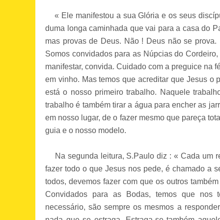
« Ele manifestou a sua Glória e os seus discípul
duma longa caminhada que vai para a casa do Pai
mas provas de Deus. Não ! Deus não se prova. M
Somos convidados para as Núpcias do Cordeiro, nã
manifestar, convida. Cuidado com a preguice na f
em vinho. Mas temos que acreditar que Jesus o pod
está o nosso primeiro trabalho. Naquele trabal
trabalho é também tirar a água para encher as jarr
em nosso lugar, de o fazer mesmo que pareça tota
guia e o nosso modelo.
Na segunda leitura, S.Paulo diz : « Cada um re
fazer todo o que Jesus nos pede, é chamado a se
todos, devemos fazer com que os outros também b
Convidados para as Bodas, temos que nos t
necessário, são sempre os mesmos a responder
nada que se estraga. Estraga-se também aquele