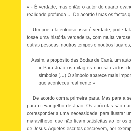
« - É verdade, mas então o autor do quarto ev
realidade profunda … De acordo ! mas os factos qu
Um poeta talentuoso, isso é verdade, pode fala
fosse uma história verdadeira, com muita veros
outras pessoas, noutros tempos e noutros lugares,
Assim, a propósito das Bodas de Caná, um autor (
« Para João os milagres não são actos de
símbolos (…) O símbolo aparece mais import
que aconteceu realmente »
De acordo com a primeira parte. Mas para a seg
para o evangelho de João. Os apócrifas são narr
corresponder a uma necessidade, para ilustrar 
maravilhoso, que não ficam satisfeitas ao ler os 
de Jesus. Aqueles escritos descrevem, por exempl