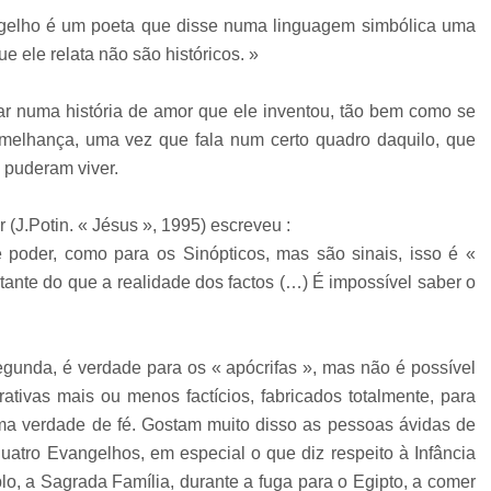
angelho é um poeta que disse numa linguagem simbólica uma
e ele relata não são históricos. »
r numa história de amor que ele inventou, tão bem como se
emelhança, uma vez que fala num certo quadro daquilo, que
 puderam viver.
J.Potin. « Jésus », 1995) escreveu :
 poder, como para os Sinópticos, mas são sinais, isso é «
ante do que a realidade dos factos (…) É impossível saber o
unda, é verdade para os « apócrifas », mas não é possível
ativas mais ou menos factícios, fabricados totalmente, para
uma verdade de fé. Gostam muito disso as pessoas ávidas de
quatro Evangelhos, em especial o que diz respeito à Infância
o, a Sagrada Família, durante a fuga para o Egipto, a comer