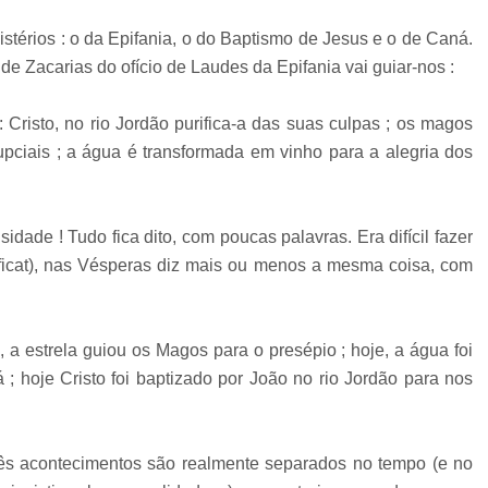
térios : o da Epifania, o do Baptismo de Jesus e o de Caná.
e Zacarias do ofício de Laudes da Epifania vai guiar-nos :
 Cristo, no rio Jordão purifica-a das suas culpas ; os magos
pciais ; a água é transformada em vinho para a alegria dos
ade ! Tudo fica dito, com poucas palavras. Era difícil fazer
ificat), nas Vésperas diz mais ou menos a mesma coisa, com
, a estrela guiou os Magos para o presépio ; hoje, a água foi
 hoje Cristo foi baptizado por João no rio Jordão para nos
s acontecimentos são realmente separados no tempo (e no