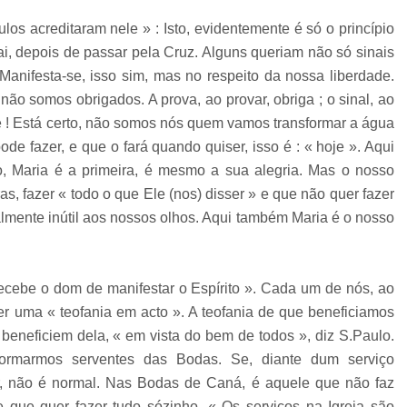
os acreditaram nele » : Isto, evidentemente é só o princípio
, depois de passar pela Cruz. Alguns queriam não só sinais
anifesta-se, isso sim, mas no respeito da nossa liberdade.
o somos obrigados. A prova, ao provar, obriga ; o sinal, ao
é ! Está certo, não somos nós quem vamos transformar a água
e fazer, e que o fará quando quiser, isso é : « hoje ». Aqui
ho, Maria é a primeira, é mesmo a sua alegria. Mas o nosso
as, fazer « todo o que Ele (nos) disser » e que não quer fazer
lmente inútil aos nossos olhos. Aqui também Maria é o nosso
cebe o dom de manifestar o Espírito ». Cada um de nós, ao
r uma « teofania em acto ». A teofania de que beneficiamos
eneficiem dela, « em vista do bem de todos », diz S.Paulo.
ormarmos serventes das Bodas. Se, diante dum serviço
, não é normal. Nas Bodas de Caná, é aquele que não faz
 que quer fazer tudo sózinho. « Os serviços na Igreja são