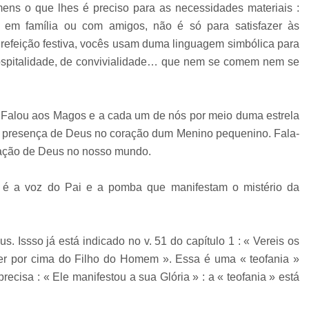
ns o que lhes é preciso para as necessidades materiais :
 em família ou com amigos, não é só para satisfazer às
refeição festiva, vocês usam duma linguagem simbólica para
hospitalidade, de convivialidade… que nem se comem nem se
 Falou aos Magos e a cada um de nós por meio duma estrela
 a presença de Deus no coração dum Menino pequenino. Fala-
tação de Deus no nosso mundo.
é a voz do Pai e a pomba que manifestam o mistério da
sso já está indicado no v. 51 do capítulo 1 : « Vereis os
cer por cima do Filho do Homem ». Essa é uma « teofania »
precisa : « Ele manifestou a sua Glória » : a « teofania » está