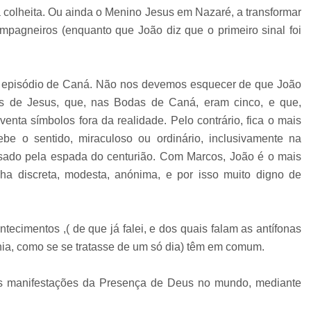
 a colheita. Ou ainda o Menino Jesus em Nazaré, a transformar
mpagneiros (enquanto que João diz que o primeiro sinal foi
o episódio de Caná. Não nos devemos esquecer de que João
os de Jesus, que, nas Bodas de Caná, eram cinco, e que,
venta símbolos fora da realidade. Pelo contrário, fica o mais
ebe o sentido, miraculoso ou ordinário, inclusivamente na
sado pela espada do centurião. Com Marcos, João é o mais
nha discreta, modesta, anónima, e por isso muito digno de
ecimentos ,( de que já falei, e dos quais falam as antífonas
nia, como se se tratasse de um só dia) têm em comum.
ês manifestações da Presença de Deus no mundo, mediante