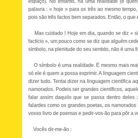
espaço). No entanto, há uma realidade (e quero
palavra : « hoje » para os três ao mesmo tempo,
pois são três factos bem separados. Então, o que 
Mas cuidado ! Hoje em dia, quando se diz « sím
factício », um pouco como se diz que alguém ced
símbolo, na plenitude do seu sentido, não é uma f
O símbolo é uma realidade. É mesmo mais real do
só ele é quem a possa exprimir. A linguagem cien
dizer tudo. Tentai dizer na linguagem científica
namorados. Podeis ser grandes científicos, aquele
falar assim daquilo que se passa dentro deles 
falardes como os grandes poetas, os namorados h
vosso livro de poemas e pedir-vos-ão para pôr a v
Vocês dir-me-ão :