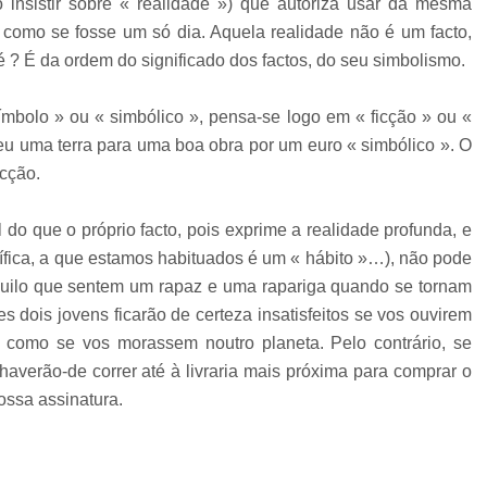
 insistir sobre « realidade ») que autoriza usar da mesma
 como se fosse um só dia. Aquela realidade não é um facto,
é ? É da ordem do significado dos factos, do seu simbolismo.
bolo » ou « simbólico », pensa-se logo em « ficção » ou «
eu uma terra para uma boa obra por um euro « simbólico ». O
icção.
 que o próprio facto, pois exprime a realidade profunda, e
tífica, a que estamos habituados é um « hábito »…), não pode
 aquilo que sentem um rapaz e uma rapariga quando se tornam
s dois jovens ficarão de certeza insatisfeitos se vos ouvirem
: como se vos morassem noutro planeta. Pelo contrário, se
averão-de correr até à livraria mais próxima para comprar o
ossa assinatura.