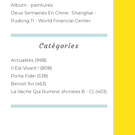
Album - peintures
Deux Semaines En Chine : Shanghaï -
Pudong 11 - World Financial Center
Catégories
Actualités
(998)
Il Est Vivant !
(808)
Porta Fidei
(538)
Benoit Xvi
(463)
La Vache Qui Rumine (années B - C)
(403)