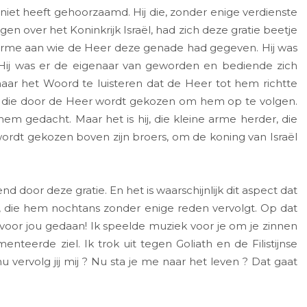
iet heeft gehoorzaamd. Hij die, zonder enige verdienste
en over het Koninkrijk Israël, had zich deze gratie beetje
e arme aan wie de Heer deze genade had gegeven. Hij was
 Hij was er de eigenaar van geworden en bediende zich
aar het Woord te luisteren dat de Heer tot hem richtte
e die door de Heer wordt gekozen om hem op te volgen.
hem gedacht. Maar het is hij, die kleine arme herder, die
 wordt gekozen boven zijn broers, om de koning van Israël
nd door deze gratie. En het is waarschijnlijk dit aspect dat
n, die hem nochtans zonder enige reden vervolgt. Op dat
voor jou gedaan! Ik speelde muziek voor je om je zinnen
nteerde ziel. Ik trok uit tegen Goliath en de Filistijnse
 nu vervolg jij mij ? Nu sta je me naar het leven ? Dat gaat