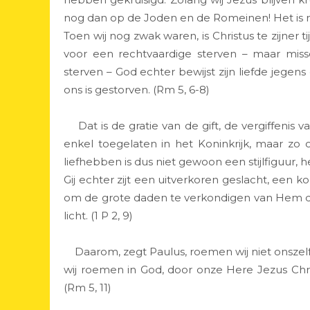
nog dan op de Joden en de Romeinen! Het is nie
Toen wij nog zwak waren, is Christus te zijner 
voor een rechtvaardige sterven – maar mi
sterven – God echter bewijst zijn liefde jegen
ons is gestorven. (Rm 5, 6-8)
Dat is de gratie van de gift, de vergiffenis va
enkel toegelaten in het Koninkrijk, maar zo
liefhebben is dus niet gewoon een stijlfiguur, h
Gij echter zijt een uitverkoren geslacht, een ko
om de grote daden te verkondigen van Hem die
licht. (1 P 2, 9)
Daarom, zegt Paulus, roemen wij niet onszelf, z
wij roemen in God, door onze Here Jezus Chr
(Rm 5, 11)