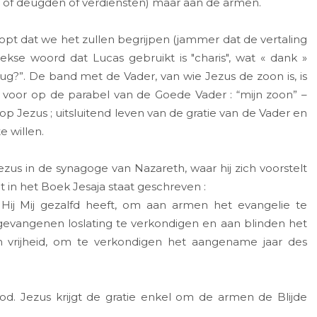
eld, of deugden of verdiensten) maar aan de armen.
pt dat we het zullen begrijpen (jammer dat de vertaling
riekse woord dat Lucas gebruikt is "charis", wat « dank »
g?”. De band met de Vader, van wie Jezus de zoon is, is
 voor op de parabel van de Goede Vader : “mijn zoon” –
en op Jezus ; uitsluitend leven van de gratie van de Vader en
e willen.
us in de synagoge van Nazareth, waar hij zich voorstelt
at in het Boek Jesaja staat geschreven :
Hij Mij gezalfd heeft, om aan armen het evangelie te
gevangenen loslating te verkondigen en aan blinden het
 vrijheid, om te verkondigen het aangename jaar des
d. Jezus krijgt de gratie enkel om de armen de Blijde