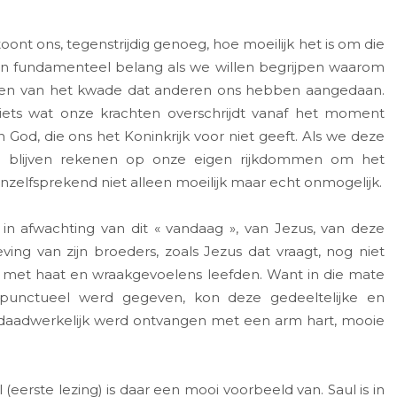
ont ons, tegenstrijdig genoeg, hoe moeilijk het is om die
van fundamenteel belang als we willen begrijpen waarom
even van het kwade dat anderen ons hebben aangedaan.
t iets wat onze krachten overschrijdt vanaf het moment
n God, die ons het Koninkrijk voor niet geeft. Als we deze
 we blijven rekenen op onze eigen rijkdommen om het
nzelfsprekend niet alleen moeilijk maar echt onmogelijk.
n afwachting van dit « vandaag », van Jezus, van deze
ing van zijn broeders, zoals Jezus dat vraagt, nog niet
en met haat en wraakgevoelens leefden. Want in die mate
 punctueel werd gegeven, kon deze gedeeltelijke en
e daadwerkelijk werd ontvangen met een arm hart, mooie
erste lezing) is daar een mooi voorbeeld van. Saul is in