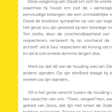
Deze weigering van David om zich te wreke
waarmee hij hoopt om ooit de « samengest
eenvoudige belangen die een onmiddellijke 
David de kostbare sympathie op van zijn tegen
het geval zou zijn geweest bij een bloedige wr
Ten slotte, door de onschendbaarheid van 
respecteren, verzekert hij op voorhand de sta
zichzelf : als ik Saul respecteer als koning, za
en als ik ook enkele domme dingen doe.
Merk op dat dit wel de houding was van David
andere vijanden. Op zijn sterfbed draagt hi
wreken op zijn vijanden...
Dit is het grote verschil tussen de houding v
ten opzichte van ons : "Heer, vergeef hen, w
gebed van Jezus, dat zijn niet enkel de J
hebben gekruisigd. Zolang wij Jezus blijven 