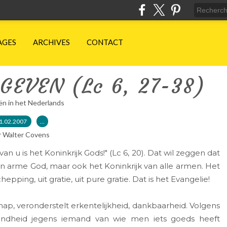
AGES
ARCHIVES
CONTACT
GEVEN (Lc 6, 27-38)
ën in het Nederlands
1.02.2007
…
r Walter Covens
an u is het Koninkrijk Gods!" (Lc 6, 20). Dat wil zeggen dat
 een arme God, maar ook het Koninkrijk van alle armen. Het
epping, uit gratie, uit pure gratie. Dat is het Evangelie!
hap, veronderstelt erkentelijkheid, dankbaarheid. Volgens
ndheid jegens iemand van wie men iets goeds heeft