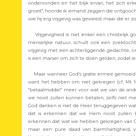
ondervonden en het blijk ervan, het zich erke
groeit", hoorde ik iemand zeggen die ontgooc
wie hij erg vrijgevig was geweest maar die er z
Vrijgevigheid is niet enkel een christelijk g
menselijke natuur, schuilt ook een zoektocht
vrijgevig met een achterliggende gedachte, om 
is een manier om zich te doen gelden, zodat ie
Maar wanneer God’s gratie ermee gemoeid is
want het hebben om niet gekregen (cf. Mt 10,
“betaalmiddel” meer voor wat we van de and
we nooit zullen kunnen betalen, zelfs niet me
God danken is niet de Heer teruggegeven wat 
dat is erkennen dat we Hem nooit zullen k
erkennen dat wat we hebben gekregen van God
maar een pure daad van barmhartigheid, van