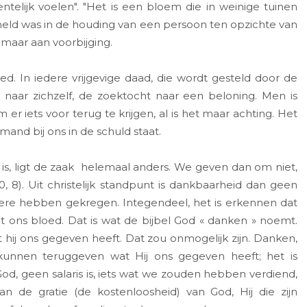
ntelijk voelen". "Het is een bloem die in weinige tuinen
held was in de houding van een persoon ten opzichte van
omaar aan voorbijging.
oed. In iedere vrijgevige daad, die wordt gesteld door de
 naar zichzelf, de zoektocht naar een beloning. Men is
er iets voor terug te krijgen, al is het maar achting. Het
mand bij ons in de schuld staat.
, ligt de zaak helemaal anders. We geven dan om niet,
 8). Uit christelijk standpunt is dankbaarheid dan geen
ere hebben gekregen. Integendeel, het is erkennen dat
t ons bloed. Dat is wat de bijbel God « danken » noemt.
hij ons gegeven heeft. Dat zou onmogelijk zijn. Danken,
unnen teruggeven wat Hij ons gegeven heeft; het is
, geen salaris is, iets wat we zouden hebben verdiend,
 de gratie (de kostenloosheid) van God, Hij die zijn