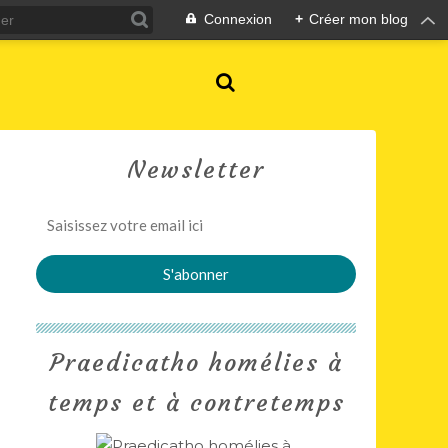
Connexion
+
Créer mon blog
Newsletter
Praedicatho homélies à
temps et à contretemps