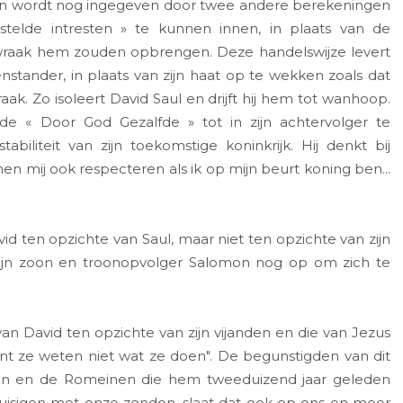
n wordt nog ingegeven door twee andere berekeningen
elde intresten » te kunnen innen, in plaats van de
wraak hem zouden opbrengen. Deze handelswijze levert
stander, in plaats van zijn haat op te wekken zoals dat
aak. Zo isoleert David Saul en drijft hij hem tot wanhoop.
de « Door God Gezalfde » tot in zijn achtervolger te
biliteit van zijn toekomstige koninkrijk. Hij denkt bij
l men mij ook respecteren als ik op mijn beurt koning ben...
 ten opzichte van Saul, maar niet ten opzichte van zijn
j zijn zoon en troonopvolger Salomon nog op om zich te
an David ten opzichte van zijn vijanden en die van Jezus
ant ze weten niet wat ze doen". De begunstigden van dit
oden en de Romeinen die hem tweeduizend jaar geleden
kruisigen met onze zonden, slaat dat ook op ons en meer