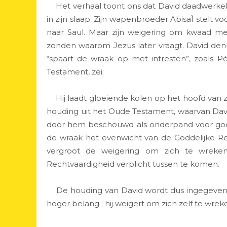
Het verhaal toont ons dat David daadwerkelij
in zijn slaap. Zijn wapenbroeder AbisaÏ stelt voo
naar Saul. Maar zijn weigering om kwaad met
zonden waarom Jezus later vraagt. David den
“spaart de wraak op met intresten”, zoals P
Testament, zei:
Hij laadt gloeiende kolen op het hoofd van zi
houding uit het Oude Testament, waarvan Dav
door hem beschouwd als onderpand voor god
de wraak het evenwicht van de Goddelijke R
vergroot de weigering om zich te wreken
Rechtvaardigheid verplicht tussen te komen.
De houding van David wordt dus ingegeven, n
hoger belang : hij weigert om zich zelf te wr