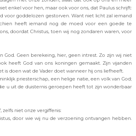
t enkel voor hen, maar ook voor ons, dat Paulus schrijft:
tijd voor goddelozen gestorven. Want niet licht zal iemand
sschien heeft iemand nog de moed voor een goede te
s ons, doordat Christus, toen wij nog zondaren waren, voor
n God. Geen berekeing, hier, geen intrest. Zo zijn wij niet
 ook heeft God van ons koningen gemaakt. Zijn vijanden
et is doen wat de Vader doet wanneer hij ons liefheeft.
ninklijk priesterschap, een helige natie, een volk van God;
 u uit de duisternis geroepen heeft tot zijn wonderbaar
elfs niet onze vergiffenis:
istus, door wie wij nu de verzoening ontvangen hebben.