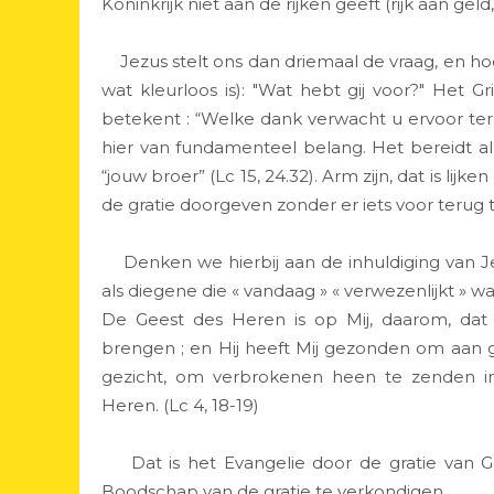
Koninkrijk niet aan de rijken geeft (rijk aan g
Jezus stelt ons dan driemaal de vraag, en hoo
wat kleurloos is): "Wat hebt gij voor?" Het G
betekent : “Welke dank verwacht u ervoor teru
hier van fundamenteel belang. Het bereidt al
“jouw broer” (Lc 15, 24.32). Arm zijn, dat is lijk
de gratie doorgeven zonder er iets voor terug t
Denken we hierbij aan de inhuldiging van Jez
als diegene die « vandaag » « verwezenlijkt » w
De Geest des Heren is op Mij, daarom, dat 
brengen ; en Hij heeft Mij gezonden om aan 
gezicht, om verbrokenen heen te zenden in
Heren. (Lc 4, 18-19)
Dat is het Evangelie door de gratie van Go
Boodschap van de gratie te verkondigen.