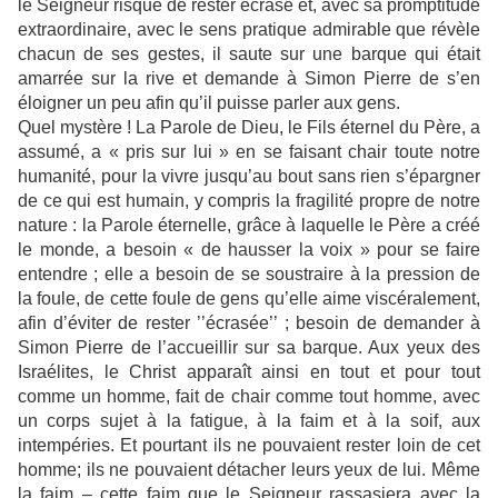
le Seigneur risque de rester écrasé et, avec sa promptitude
extraordinaire, avec le sens pratique admirable que révèle
chacun de ses gestes, il saute sur une barque qui était
amarrée sur la rive et demande à Simon Pierre de s’en
éloigner un peu afin qu’il puisse parler aux gens.
Quel mystère ! La Parole de Dieu, le Fils éternel du Père, a
assumé, a « pris sur lui » en se faisant chair toute notre
humanité, pour la vivre jusqu’au bout sans rien s’épargner
de ce qui est humain, y compris la fragilité propre de notre
nature : la Parole éternelle, grâce à laquelle le Père a créé
le monde, a besoin « de hausser la voix » pour se faire
entendre ; elle a besoin de se soustraire à la pression de
la foule, de cette foule de gens qu’elle aime viscéralement,
afin d’éviter de rester ’’écrasée’’ ; besoin de demander à
Simon Pierre de l’accueillir sur sa barque. Aux yeux des
Israélites, le Christ apparaît ainsi en tout et pour tout
comme un homme, fait de chair comme tout homme, avec
un corps sujet à la fatigue, à la faim et à la soif, aux
intempéries. Et pourtant ils ne pouvaient rester loin de cet
homme; ils ne pouvaient détacher leurs yeux de lui. Même
la faim – cette faim que le Seigneur rassasiera avec la