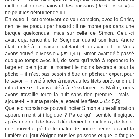
multiplication des pains et des poissons (
Jn
6,1 et suiv.) –
ne peut les détourner de lui.
En outre, il est émouvant de voir combien, avec le Christ,
rien ne se produit par hasard : il ne monte pas dans une
barque quelconque, mais sur celle de Simon. Celui-ci
avait déjà rencontré le Seigneur quand son frère André
était rentré à la maison haletant et lui avait dit : « Nous
avons trouvé le Messie » (
Jn
1,41). Simon avait déjà passé
quelque temps avec lui, de sorte qu’invité à reprendre le
large en plein jour, le moment le moins favorable pour la
pêche – il n’est pas besoin d’être un pêcheur expert pour
le savoir – invité à jeter à nouveau les filets après une nuit
infructueuse, il arrive déjà à s’exclamer : « Maître, nous
avons travaillé toute la nuit sans rien prendre ; mais –
ajoute-t-il – sur ta parole je jetterai les filets » (
Lc
5,5).
Quelle circonstance pouvait inciter Simon à une affirmation
apparemment si illogique ? Parce qu’il semble illogique,
après une nuit de travail décidément infructueux, de tenter
une nouvelle pêche le matin de bonne heure, quand la
lumière du jour éloigne tous les poissons et que la fatigue