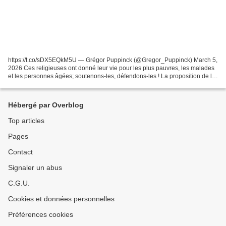
https://t.co/sDX5EQkM5U — Grégor Puppinck (@Gregor_Puppinck) March 5,
2026 Ces religieuses ont donné leur vie pour les plus pauvres, les malades
et les personnes âgées; soutenons-les, défendons-les ! La proposition de loi
sur "l’aide à mourir" prévoit...
Hébergé par Overblog
Top articles
Pages
Contact
Signaler un abus
C.G.U.
Cookies et données personnelles
Préférences cookies