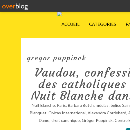
ACCUEIL
CATÉGORIES
P
gregor puppinck
Vaudou, confessi
des catholiques 
Nuit Blanche dans
,
,
,
,
Nuit Blanche
Paris
Barbara Butch
médias
église Sai
,
,
,
Blanquet
Civitas International
Alexandra Cordebard
,
,
,
Dame
droit canonique
Grégor Puppinck
Centre E