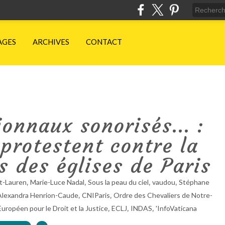
AGES
ARCHIVES
CONTACT
onnaux sonorisés... :
protestent contre la
 des églises de Paris
,
,
,
,
nt-Lauren
Marie-Luce Nadal
Sous la peau du ciel
vaudou
Stéphane
,
,
Alexandra Henrion-Caude
CNIParis
Ordre des Chevaliers de Notre-
,
,
,
uropéen pour le Droit et la Justice
ECLJ
INDAS
'InfoVaticana