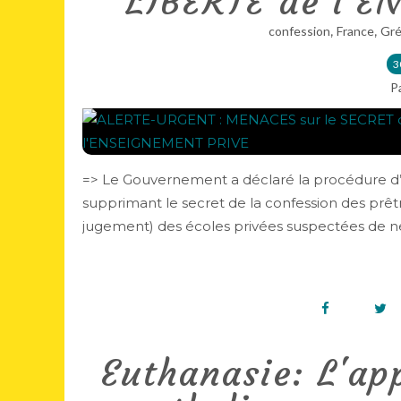
LIBERTE de l'
,
,
confession
France
Gré
3
P
=> Le Gouvernement a déclaré la procédure d’ur
supprimant le secret de la confession des prê
jugement) des écoles privées suspectées de ne
Euthanasie: L'ap