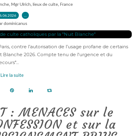
,
,
,
anche
Mgr Ulrich
lieux de culte
France
6.06.2026
…
ar dominicanus
is, contre l’autorisation de l’usage profane de certains
Nuit Blanche 2026. Compte tenu de l'urgence et du
cours"...
Lire la suite
 : MENACES sur le
ONFESSION et sur la