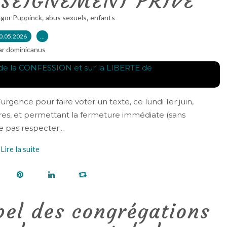
ENSEIGNEMENT PRIVE
,
,
gor Puppinck
abus sexuels
enfants
0.05.2026
…
ar dominicanus
gence pour faire voter un texte, ce lundi 1er juin,
tres, et permettant la fermeture immédiate (sans
 pas respecter...
Lire la suite
pel des congrégations