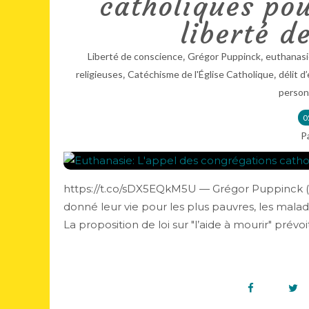
catholiques pou
liberté d
,
,
Liberté de conscience
Grégor Puppinck
euthanasi
,
,
religieuses
Catéchisme de l'Église Catholique
délit d
person
0
P
https://t.co/sDX5EQkM5U — Grégor Puppinck (
donné leur vie pour les plus pauvres, les mala
La proposition de loi sur "l’aide à mourir" prévoit.