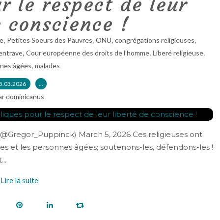
r le respect de leur
e conscience !
,
,
,
,
e
Petites Soeurs des Pauvres
ONU
congrégations religieuses
,
,
,
’entrave
Cour européenne des droits de l’homme
Liberé religieuse
,
nes âgées
malades
5.03.2026
…
ar dominicanus
@Gregor_Puppinck) March 5, 2026 Ces religieuses ont
des et les personnes âgées; soutenons-les, défendons-les !
..
Lire la suite