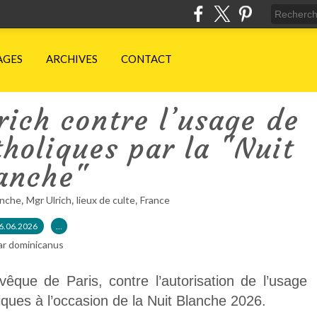
AGES
ARCHIVES
CONTACT
ich contre l’usage de
tholiques par la "Nuit
anche"
,
,
,
anche
Mgr Ulrich
lieux de culte
France
6.06.2026
…
ar dominicanus
que de Paris, contre l’autorisation de l’usage
liques à l’occasion de la Nuit Blanche 2026.