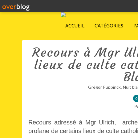
ACCUEIL
CATÉGORIES
P
Recours à Mgr Ulr
lieux de culte ca
Bl
,
Grégor Puppinck
Nuit bl
0
P
Recours adressé à Mgr Ulrich, archevê
profane de certains lieux de culte catho