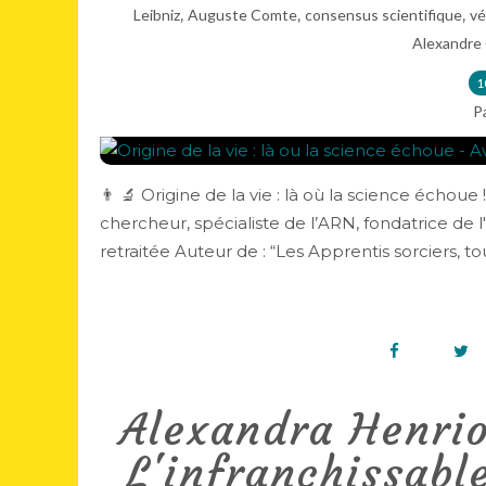
,
,
,
Leibniz
Auguste Comte
consensus scientifique
vé
Alexandre
1
P
👨 🔬 Origine de la vie : là où la science échou
chercheur, spécialiste de l’ARN, fondatrice de 
retraitée Auteur de : “Les Apprentis sorciers, tou
Alexandra Henri
L'infranchissabl