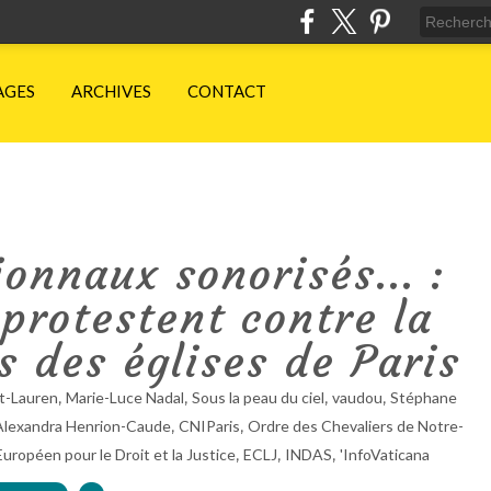
AGES
ARCHIVES
CONTACT
onnaux sonorisés... :
protestent contre la
 des églises de Paris
,
,
,
,
nt-Lauren
Marie-Luce Nadal
Sous la peau du ciel
vaudou
Stéphane
,
,
Alexandra Henrion-Caude
CNIParis
Ordre des Chevaliers de Notre-
,
,
,
uropéen pour le Droit et la Justice
ECLJ
INDAS
'InfoVaticana