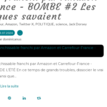
ance - BOMBE #2 Les
ques savaient
,
,
,
,
,
our
Amazon
Twitter-X
POLITIQUE
science
Jack Dorsey
3.07.2024
…
ar dominicanus
hissable franchi par Amazon et Carrefour-France -
 L’ÉTÉ En ce temps de grands troubles, dissocier le vrai
nsi que...
Lire la suite