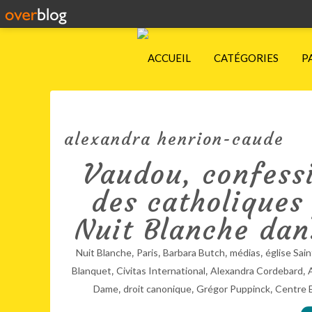
ACCUEIL
CATÉGORIES
P
alexandra henrion-caude
Vaudou, confessi
des catholiques 
Nuit Blanche dans
,
,
,
,
Nuit Blanche
Paris
Barbara Butch
médias
église Sai
,
,
,
Blanquet
Civitas International
Alexandra Cordebard
,
,
,
Dame
droit canonique
Grégor Puppinck
Centre E