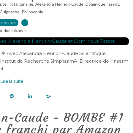
,
,
,
,
rité
Totalitarisme
Alexandra Henrion-Caude
Dominique Tassot
,
 Cuignache
Philosophie
0.06.2025
…
ar dominicanus
e ! 🔷 Avec Alexandra Henrion-Caude Scientifique,
l'Institut de Recherche SimplissimA, Directrice de l’Inserm
t...
Lire la suite
on-Caude - BOMBE #1
e franchi par Amazon