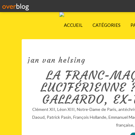
ACCUEIL
CATÉGORIES
P
jan van helsing
LA FRANC-MAÇ
LUCIFÉRIENNE 
GALLARDO, EX
,
,
,
Clément XII
Léon XIII
Notre-Dame de Paris
antéchri
,
,
,
Daoud
Patrick Pasin
François Hollande
Emmanuel Ma
française