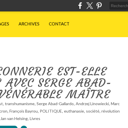
AGES
ARCHIVES
CONTACT
ONNERIE EST-ELLE
? AVEC SERGE ABAD-
-VÉNÉRABLE MAÎTRE
,
,
,
,
st
transhumanisme
Serge Abad-Gallardo
Andrzej Linowiecki
Marc
,
,
,
,
,
cron
François Bayrou
POLITIQUE
euthanasie
société
révolution
,
,
Jan van Helsing
Livres