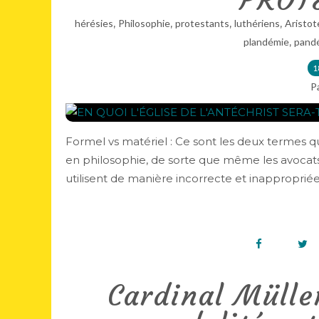
PROT
,
,
,
,
hérésies
Philosophie
protestants
luthériens
Aristot
,
plandémie
pand
1
P
Formel vs matériel : Ce sont les deux termes q
en philosophie, de sorte que même les avocats 
utilisent de manière incorrecte et inappropriée..
Cardinal Müller