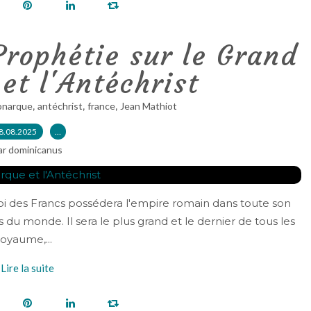
Prophétie sur le Grand
t l'Antéchrist
,
,
,
onarque
antéchrist
france
Jean Mathiot
8.08.2025
…
ar dominicanus
oi des Francs possédera l'empire romain dans toute son
 du monde. Il sera le plus grand et le dernier de tous les
oyaume,...
Lire la suite