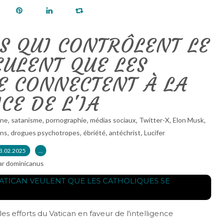
S QUI CONTRÔLENT LE
EULENT QUE LES
E CONNECTENT À LA
CE DE L'IA
,
,
,
,
,
,
one
satanisme
pornographie
médias sociaux
Twitter-X
Elon Musk
,
,
,
,
ons
drogues psychotropes
ébriété
antéchrist
Lucifer
3.02.2025
…
ar dominicanus
 les efforts du Vatican en faveur de l'intelligence