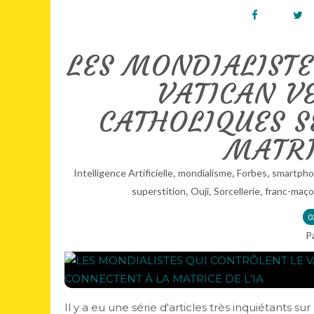
LES MONDIALISTE
VATICAN V
CATHOLIQUES S
MATRI
,
,
,
Intelligence Artificielle
mondialisme
Forbes
smartph
,
,
,
superstition
Ouji
Sorcellerie
franc-maç
0
P
Il y a eu une série d'articles très inquiétants sur