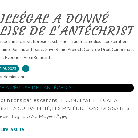
 ILLÉGAL A DONNÉ
LISE DE L'ANTÉCHRIST
,
,
,
,
,
,
,
nique
antéchrist
hérésies
schisme
Trad Inc
médias
conspiration
,
,
,
,
omine Domini
antipape
Save Rome Project
Code de Droit Canonique
,
,
ia
Évêques
FromRome.info
5.08.2025
…
ar dominicanus
 les punitions par les canons LE CONCLAVE ILLÉGAL A
IST LA CULPABILITÉ, LES MALÉDICTIONS DES SAINTS
xis Bugnolo Au Moyen Âge,...
Lire la suite