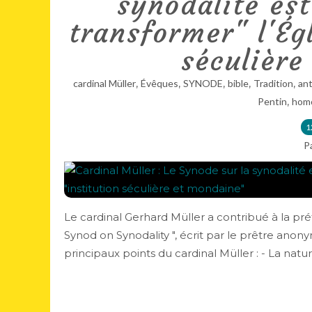
synodalité est
transformer" l'Ég
séculière
,
,
,
,
,
cardinal Müller
Évêques
SYNODE
bible
Tradition
ant
,
Pentin
homo
1
P
Le cardinal Gerhard Müller a contribué à la pré
Synod on Synodality ", écrit par le prêtre ano
principaux points du cardinal Müller : - La nature