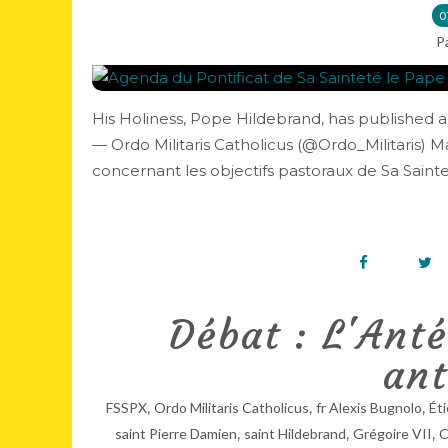
0
P
His Holiness, Pope Hildebrand, has published 
— Ordo Militaris Catholicus (@Ordo_Militaris) 
concernant les objectifs pastoraux de Sa Saintet
Débat : L'Anté
ant
,
,
,
FSSPX
Ordo Militaris Catholicus
fr Alexis Bugnolo
Éti
,
,
,
saint Pierre Damien
saint Hildebrand
Grégoire VII
C