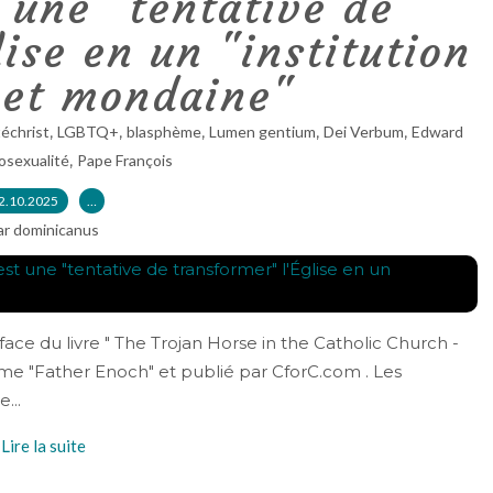
 une "tentative de
lise en un "institution
 et mondaine"
,
,
,
,
,
échrist
LGBTQ+
blasphème
Lumen gentium
Dei Verbum
Edward
,
sexualité
Pape François
2.10.2025
…
ar dominicanus
face du livre " The Trojan Horse in the Catholic Church -
nyme "Father Enoch" et publié par CforC.com . Les
...
Lire la suite