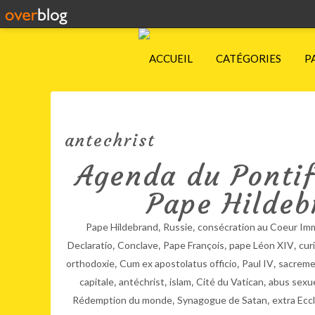
ACCUEIL
CATÉGORIES
P
antechrist
Agenda du Pontifi
Pape Hildeb
,
,
Pape Hildebrand
Russie
consécration au Coeur Im
,
,
,
,
Declaratio
Conclave
Pape François
pape Léon XIV
cur
,
,
,
orthodoxie
Cum ex apostolatus officio
Paul IV
sacreme
,
,
,
,
capitale
antéchrist
islam
Cité du Vatican
abus sexu
,
,
Rédemption du monde
Synagogue de Satan
extra Eccl