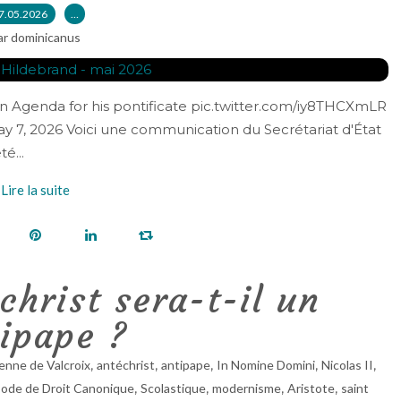
7.05.2026
…
ar dominicanus
an Agenda for his pontificate pic.twitter.com/iy8THCXmLR
May 7, 2026 Voici une communication du Secrétariat d'État
é...
Lire la suite
christ sera-t-il un
ipape ?
,
,
,
,
,
enne de Valcroix
antéchrist
antipape
In Nomine Domini
Nicolas II
,
,
,
,
ode de Droit Canonique
Scolastique
modernisme
Aristote
saint