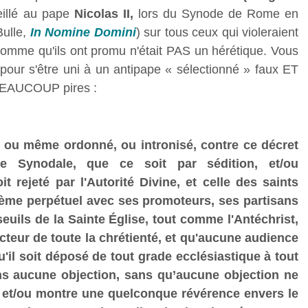
eillé au pape
Nicolas II,
lors du Synode de Rome en
Bulle,
In Nomine Domini
) sur tous ceux qui violeraient
'homme qu'ils ont promu n'était PAS un hérétique. Vous
pour s'être uni à un antipape « sélectionné » faux ET
EAUCOUP pires :
lu, ou même ordonné, ou intronisé, contre ce décret
 Synodale, que ce soit par sédition, et/ou
t rejeté par l'Autorité Divine, et celle des saints
thème perpétuel avec ses promoteurs, ses partisans
uils de la Sainte Église, tout comme l'Antéchrist,
cteur de toute la chrétienté, et qu'aucune audience
u'il soit déposé de tout grade ecclésiastique à tout
ns aucune objection, sans qu’aucune objection ne
e, et/ou montre une quelconque révérence envers le