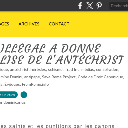
AGES
ARCHIVES
CONTACT
 ILLÉGAL A DONNÉ
LISE DE L'ANTÉCHRIST
,
,
,
,
,
,
,
nique
antéchrist
hérésies
schisme
Trad Inc
médias
conspiration
,
,
,
,
omine Domini
antipape
Save Rome Project
Code de Droit Canonique
,
,
ia
Évêques
FromRome.info
5.08.2025
…
ar dominicanus
des saints et les punitions par les canons