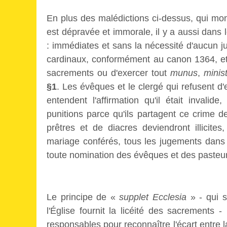
En plus des malédictions ci-dessus, qui mont
est dépravée et immorale, il y a aussi dans 
: immédiates et sans la nécessité d'aucun j
cardinaux, conformément au canon 1364, et l
sacrements ou d'exercer tout
munus
,
minis
§1
. Les évêques et le clergé qui refusent d'
entendent l'affirmation qu'il était invali
punitions parce qu'ils partagent ce crime d
prêtres et de diacres deviendront illicit
mariage conférés, tous les jugements dans 
toute nomination des évêques et des pasteu
Le principe de «
supplet Ecclesia
» - qui s
l'Église fournit la licéité des sacrements
responsables pour reconnaître l'écart entre