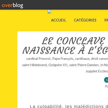
ACCUEIL
CATÉGORIES
P
LE CONCLAVE
NAISSANCE À L'ÉG
,
,
,
cardinal Prevost
Pape François
cardinaux
droit cano
,
,
,
saint Hildebrand
Grégoire VII
saint Pierre Damien
In N
supplet Eccles
1
P
La culpabilité, les malédictions 