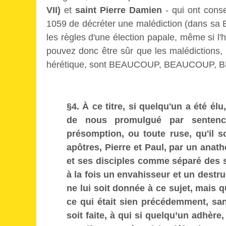
VII)
et
saint Pierre Damien
- qui ont cons
1059 de décréter une malédiction (dans sa 
les règles d'une élection papale, même si l
pouvez donc être sûr que les malédictions, 
hérétique, sont BEAUCOUP, BEAUCOUP, B
§4. À ce titre, si quelqu'un a été é
de nous promulgué par sentence
présomption, ou toute ruse, qu'il soi
apôtres, Pierre et Paul, par un ana
et ses disciples comme séparé des se
à la fois un envahisseur et un destru
ne lui soit donnée à ce sujet, mais q
ce qui était sien précédemment, sa
soit faite, à qui si quelqu’un adhèr