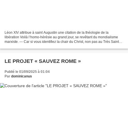
Léon XIV attribue à saint Augustin une citation de la théologie de la
libération Voilà l’homo-hérésie au grand jour, se revêtant du mondialisme
marxiste. — Car si vous identifiez la chair du Christ, non pas au Très Saint
Sacrement, mais aux pauvres, expliquez-nous...
LE PROJET « SAUVEZ ROME »
Publié le 01/09/2025 à 01:04
Par
dominicanus