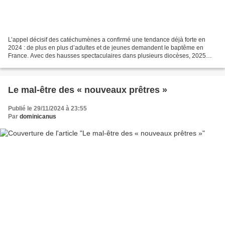
L’appel décisif des catéchumènes a confirmé une tendance déjà forte en
2024 : de plus en plus d’adultes et de jeunes demandent le baptême en
France. Avec des hausses spectaculaires dans plusieurs diocèses, 2025
pourrait être une année record. FRANCE -...
Le mal-être des « nouveaux prêtres »
Publié le 29/11/2024 à 23:55
Par
dominicanus