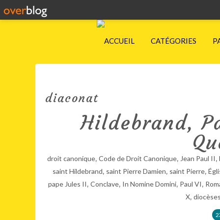
ACCUEIL
CATÉGORIES
P
diaconat
Hildebrand, Pa
Qu
,
,
,
droit canonique
Code de Droit Canonique
Jean Paul II
,
,
,
saint Hildebrand
saint Pierre Damien
saint Pierre
Égl
,
,
,
,
pape Jules II
Conclave
In Nomine Domini
Paul VI
Roma
,
X
diocèses
2