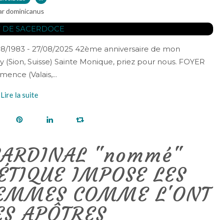
ar dominicanus
7/08/1983 - 27/08/2025 42ème anniversaire de mon
y (Sion, Suisse) Sainte Monique, priez pour nous. FOYER
nce (Valais,...
Lire la suite
CARDINAL "nommé"
ÉTIQUE IMPOSE LES
FEMMES COMME L'ONT
ES APÔTRES