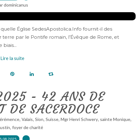
ar dominicanus
uelle Église SedesApostolica.Info fournit-il des
ur terre par le Pontife romain, l’Évêque de Rome, et
biais...
Lire la suite
2025 - 42 ANS DE
T DE SACERDOCE
,
,
,
,
,
,
érémence
Valais
Sion
Suisse
Mgr Henri Schwery
sainte Monique
,
ustin
foyer de charité
8.08.2025
…