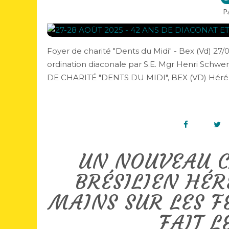
P
Foyer de charité "Dents du Midi" - Bex (Vd) 2
ordination diaconale par S.E. Mgr Henri Schwer
DE CHARITÉ "DENTS DU MIDI", BEX (VD) Héréme
UN NOUVEAU 
BRÉSILIEN HÉR
MAINS SUR LES 
FAIT L