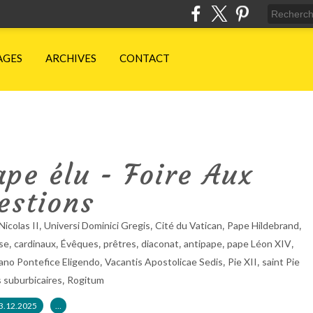
AGES
ARCHIVES
CONTACT
pe élu - Foire Aux
estions
,
,
,
,
Nicolas II
Universi Dominici Gregis
Cité du Vatican
Pape Hildebrand
,
,
,
,
,
,
,
ise
cardinaux
Évêques
prêtres
diaconat
antipape
pape Léon XIV
,
,
,
no Pontefice Eligendo
Vacantis Apostolicae Sedis
Pie XII
saint Pie
,
 suburbicaires
Rogitum
3.12.2025
…