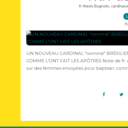
,
fr Alexis Bugnolo
cardinau
1
P
UN NOUVEAU CARDINAL "nommé" BRÉSILIE
COMME L'ONT FAIT LES APÔTRES Note de fr. Al
sur des femmes envoyées pour baptiser, comme