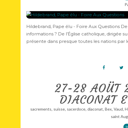
P
Hildebrand, Pape élu - Foire Aux Questions De q
informations ? De l’Église catholique, dirigée s
présente dans presque toutes les nations par le 
27-28 AOÜT 
DIACONAT E
,
,
,
,
,
,
sacrements
suisse
sacerdoce
diaconat
Bex
Vaud
H
saint Aug
2