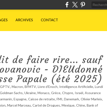
AGES
ARCHIVES
CONTACT
t de faire rire... sauf
 Jovanovic - DIEUdonné
sse Papale (été 2025)
,
,
,
,
,
GPTV.
Macron
BFMTV
Livre d'Enoch
Intelligence Artificielle
Lundi
,
,
,
,
,
,
Goldman Sachs
Ukraine
Monaco
Grèce
Chypre
Israël
Assurance
,
,
,
,
,
,
Darmanin
Espagne
Caisse de retraite
FMI
Danemark
Olivier Marleix
,
,
,
,
,
Aion
Marcel Marceau
Cartel de Drogues
Mexique
Chine
Bank of