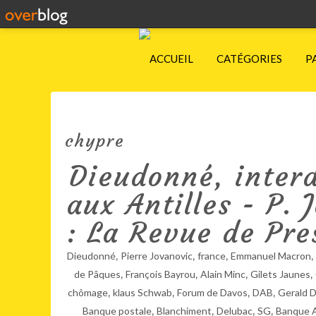
ACCUEIL
CATÉGORIES
P
chypre
Dieudonné, interdi
aux Antilles - P.
: La Revue de Pre
,
,
,
,
Dieudonné
Pierre Jovanovic
france
Emmanuel Macron
,
,
,
,
de Pâques
François Bayrou
Alain Minc
Gilets Jaunes
,
,
,
,
chômage
klaus Schwab
Forum de Davos
DAB
Gerald 
,
,
,
,
Banque postale
Blanchiment
Delubac
SG
Banque 