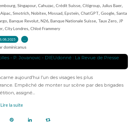
,
,
,
,
,
,
embourg
Singapour
Cahuzac
Crédit Suisse
Citigroup
Julius Baer
,
,
,
,
,
,
,
,
Aipac
Smotrich
Nobitex
Mossad
Epstein
ChatGPT
Google
Santa
,
,
,
,
,
argo
Banque Revolut
N26
Banque Nationale Suisse
Taux Zero
JP
,
,
er
City Londres
Chloé Frammery
8.08.2025
…
ar dominicanus
carne aujourd’hui l’un des visages les plus
France. Empêché de monter sur scène par des brigades
ition, assigné...
Lire la suite