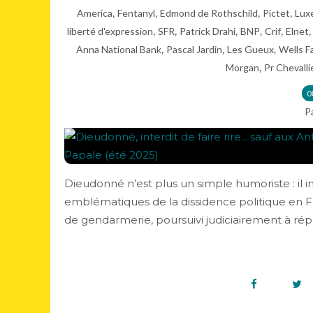
,
,
,
,
America
Fentanyl
Edmond de Rothschild
Pictet
Lux
,
,
,
,
,
liberté d'expression
SFR
Patrick Drahi
BNP
Crif
Elnet
,
,
,
Anna National Bank
Pascal Jardin
Les Gueux
Wells F
,
Morgan
Pr Chevalli
0
P
Dieudonné n’est plus un simple humoriste : il in
emblématiques de la dissidence politique en 
de gendarmerie, poursuivi judiciairement à répét