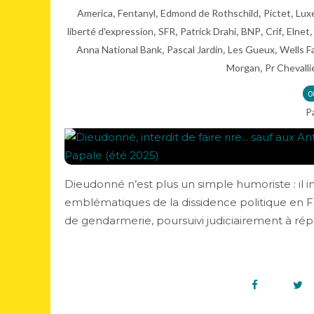
,
,
,
,
America
Fentanyl
Edmond de Rothschild
Pictet
Lux
,
,
,
,
,
liberté d'expression
SFR
Patrick Drahi
BNP
Crif
Elnet
,
,
,
Anna National Bank
Pascal Jardin
Les Gueux
Wells F
,
Morgan
Pr Chevalli
0
P
Dieudonné n’est plus un simple humoriste : il in
emblématiques de la dissidence politique en 
de gendarmerie, poursuivi judiciairement à répét