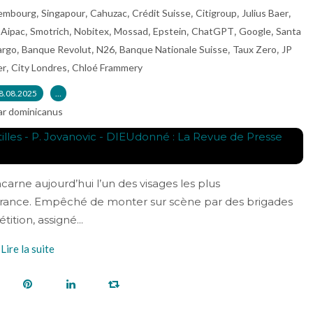
,
,
,
,
,
,
embourg
Singapour
Cahuzac
Crédit Suisse
Citigroup
Julius Baer
,
,
,
,
,
,
,
,
Aipac
Smotrich
Nobitex
Mossad
Epstein
ChatGPT
Google
Santa
,
,
,
,
,
argo
Banque Revolut
N26
Banque Nationale Suisse
Taux Zero
JP
,
,
er
City Londres
Chloé Frammery
8.08.2025
…
ar dominicanus
carne aujourd’hui l’un des visages les plus
France. Empêché de monter sur scène par des brigades
ition, assigné...
Lire la suite