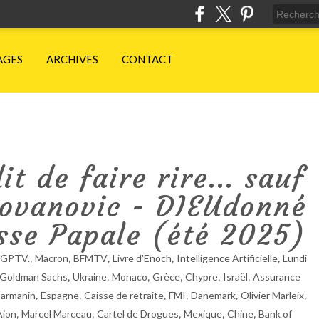
AGES
ARCHIVES
CONTACT
t de faire rire... sauf
 Jovanovic - DIEUdonné
sse Papale (été 2025)
,
,
,
,
,
GPTV.
Macron
BFMTV
Livre d'Enoch
Intelligence Artificielle
Lundi
,
,
,
,
,
,
Goldman Sachs
Ukraine
Monaco
Grèce
Chypre
Israël
Assurance
,
,
,
,
,
,
Darmanin
Espagne
Caisse de retraite
FMI
Danemark
Olivier Marleix
,
,
,
,
,
Aion
Marcel Marceau
Cartel de Drogues
Mexique
Chine
Bank of