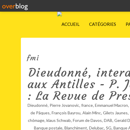
ACCUEIL
CATÉGORIES
P
fmi
Dieudonné, interdi
aux Antilles - P.
: La Revue de Pre
,
,
,
,
Dieudonné
Pierre Jovanovic
france
Emmanuel Macron
,
,
,
,
de Pâques
François Bayrou
Alain Minc
Gilets Jaunes
,
,
,
,
chômage
klaus Schwab
Forum de Davos
DAB
Gerald 
,
,
,
,
Banque postale
Blanchiment
Delubac
SG
Banque 