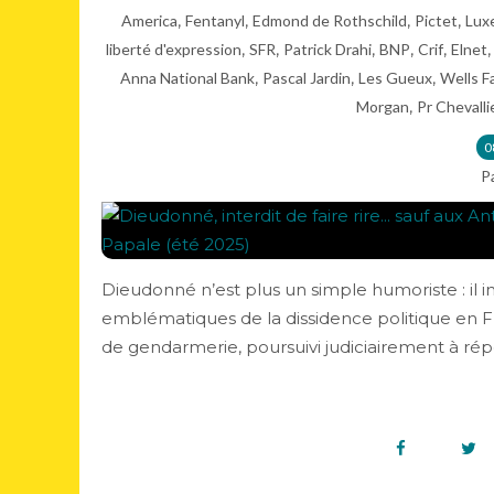
,
,
,
,
America
Fentanyl
Edmond de Rothschild
Pictet
Lux
,
,
,
,
,
liberté d'expression
SFR
Patrick Drahi
BNP
Crif
Elnet
,
,
,
Anna National Bank
Pascal Jardin
Les Gueux
Wells F
,
Morgan
Pr Chevalli
0
P
Dieudonné n’est plus un simple humoriste : il in
emblématiques de la dissidence politique en 
de gendarmerie, poursuivi judiciairement à répét