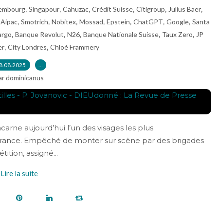
,
,
,
,
,
,
embourg
Singapour
Cahuzac
Crédit Suisse
Citigroup
Julius Baer
,
,
,
,
,
,
,
,
Aipac
Smotrich
Nobitex
Mossad
Epstein
ChatGPT
Google
Santa
,
,
,
,
,
argo
Banque Revolut
N26
Banque Nationale Suisse
Taux Zero
JP
,
,
er
City Londres
Chloé Frammery
8.08.2025
…
ar dominicanus
carne aujourd’hui l’un des visages les plus
France. Empêché de monter sur scène par des brigades
ition, assigné...
Lire la suite