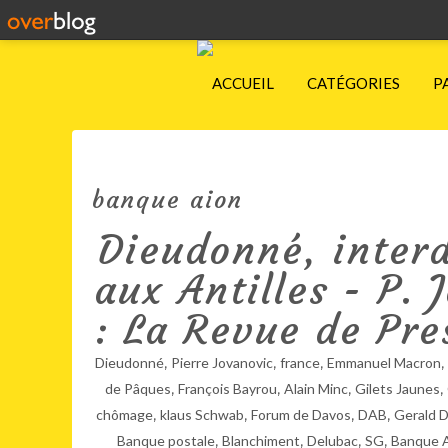
ACCUEIL
CATÉGORIES
P
banque aion
Dieudonné, interdi
aux Antilles - P.
: La Revue de Pre
,
,
,
,
Dieudonné
Pierre Jovanovic
france
Emmanuel Macron
,
,
,
,
de Pâques
François Bayrou
Alain Minc
Gilets Jaunes
,
,
,
,
chômage
klaus Schwab
Forum de Davos
DAB
Gerald 
,
,
,
,
Banque postale
Blanchiment
Delubac
SG
Banque 