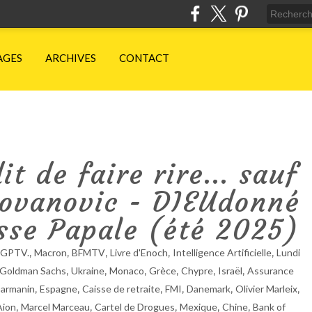
AGES
ARCHIVES
CONTACT
t de faire rire... sauf
 Jovanovic - DIEUdonné
sse Papale (été 2025)
,
,
,
,
,
GPTV.
Macron
BFMTV
Livre d'Enoch
Intelligence Artificielle
Lundi
,
,
,
,
,
,
Goldman Sachs
Ukraine
Monaco
Grèce
Chypre
Israël
Assurance
,
,
,
,
,
,
Darmanin
Espagne
Caisse de retraite
FMI
Danemark
Olivier Marleix
,
,
,
,
,
Aion
Marcel Marceau
Cartel de Drogues
Mexique
Chine
Bank of