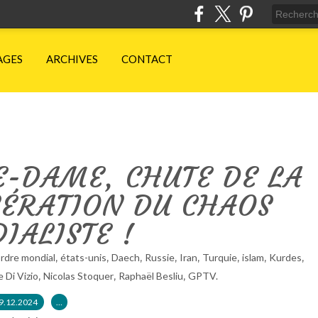
AGES
ARCHIVES
CONTACT
-DAME, CHUTE DE LA
ÉLÉRATION DU CHAOS
IALISTE !
,
,
,
,
,
,
,
,
rdre mondial
états-unis
Daech
Russie
Iran
Turquie
islam
Kurdes
,
,
,
 Di Vizio
Nicolas Stoquer
Raphaël Besliu
GPTV.
9.12.2024
…