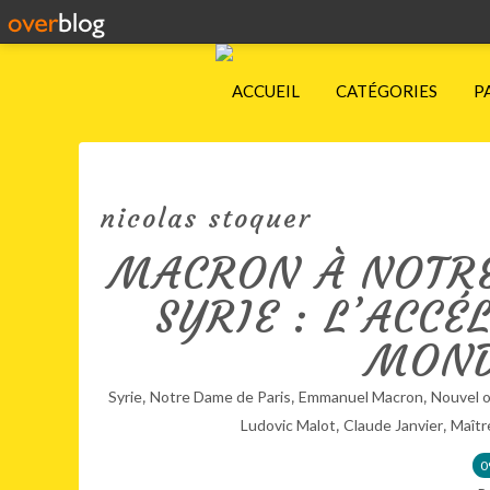
ACCUEIL
CATÉGORIES
P
nicolas stoquer
MACRON À NOTRE
SYRIE : L’ACC
MOND
,
,
,
Syrie
Notre Dame de Paris
Emmanuel Macron
Nouvel o
,
,
Ludovic Malot
Claude Janvier
Maître
0