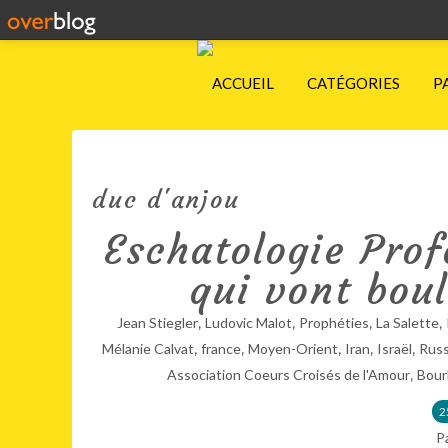
ACCUEIL
CATÉGORIES
P
duc d'anjou
Eschatologie Prof
qui vont bou
,
,
,
,
Jean Stiegler
Ludovic Malot
Prophéties
La Salette
,
,
,
,
,
Mélanie Calvat
france
Moyen-Orient
Iran
Israël
Russ
,
Association Coeurs Croisés de l'Amour
Bour
2
P