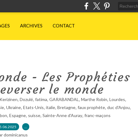
AGES
ARCHIVES
CONTACT
onde - Les Prophéties
leverser le monde
,
,
,
,
,
,
Kerizinen
Dozulé
fatima
GARABANDAL
Marthe Robin
Lourdes
,
,
,
,
,
,
,
ie
Ukraine
Etats-Unis
italie
Bretagne
faux prophète
duc d'Anjou
,
,
,
,
bon
Espagne
suisse
Sainte-Anne d'Auray
franc-maçons
5.06.2025
…
ar dominicanus