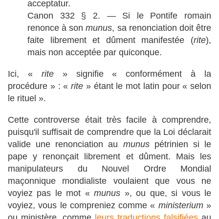
acceptatur.
Canon 332 § 2. — Si le Pontife romain
renonce à son
munus
, sa renonciation doit être
faite librement et dûment manifestée (
rite
),
mais non acceptée par quiconque.
Ici, «
rite
» signifie « conformément à la
procédure » : «
rite
» étant le mot latin pour « selon
le rituel ».
Cette controverse était très facile à comprendre,
puisqu'il suffisait de comprendre que la Loi déclarait
valide une renonciation au
munus
pétrinien si le
pape y renonçait librement et dûment. Mais les
manipulateurs du Nouvel Ordre Mondial
maçonnique mondialiste voulaient que vous ne
voyiez pas le mot «
munus
», ou que, si vous le
voyiez, vous le compreniez comme «
ministerium
»
ou ministère, comme
leurs traductions falsifiées
au