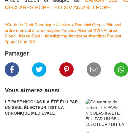
Article traduit et adapté de
CANON 332 §1
DECLARES POPE LEO XIV AN ANTI-POPE
#Code de Droit Canonique
#Universi Dominici Gregis
#Nouvel
ordre mondial
#franc-maçons
#munus
#Benoît XVI
#Andrea
Cionci.
#Jean-Paul II
#gaslighting
#antipape
#cardinal Prevost
#pape Léon XIV
Partager
Vous aimerez aussi
LE PAPE NICOLAS II A ÉTÉ ÉLU PAR
UN SEUL ÉLECTEUR ! DIT LA
CHRONIQUE MÉDIÉVALE