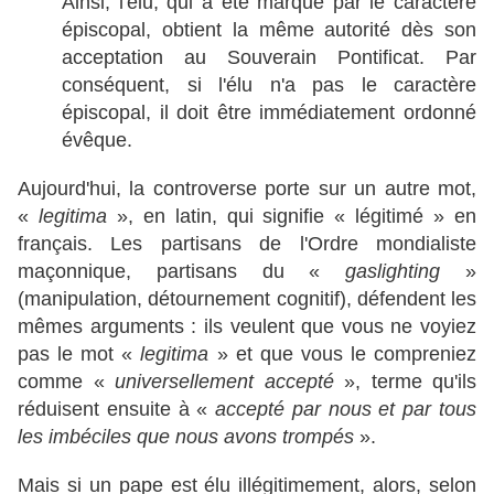
Ainsi, l'élu, qui a été marqué par le caractère
épiscopal, obtient la même autorité dès son
acceptation au Souverain Pontificat. Par
conséquent, si l'élu n'a pas le caractère
épiscopal, il doit être immédiatement ordonné
évêque.
Aujourd'hui, la controverse porte sur un autre mot,
«
legitima
», en latin, qui signifie « légitimé » en
français. Les partisans de l'Ordre mondialiste
maçonnique, partisans du «
gaslighting
»
(manipulation, détournement cognitif), défendent les
mêmes arguments : ils veulent que vous ne voyiez
pas le mot «
legitima
» et que vous le compreniez
comme «
universellement accepté
», terme qu'ils
réduisent ensuite à «
accepté par nous et par tous
les imbéciles que nous avons trompés
».
Mais si un pape est élu illégitimement, alors, selon