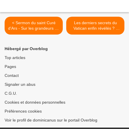
< Sermon du saint Curé
Les derniers secrets du
d'Ars - Sur les grandeurs de
Vatican enfin révélés ? -
Marie [1] .
Entretien avec Jean Stiegler
et Ludovic Malot >
Hébergé par Overblog
Top articles
Pages
Contact
Signaler un abus
C.G.U.
Cookies et données personnelles
Préférences cookies
Voir le profil de dominicanus sur le portail Overblog