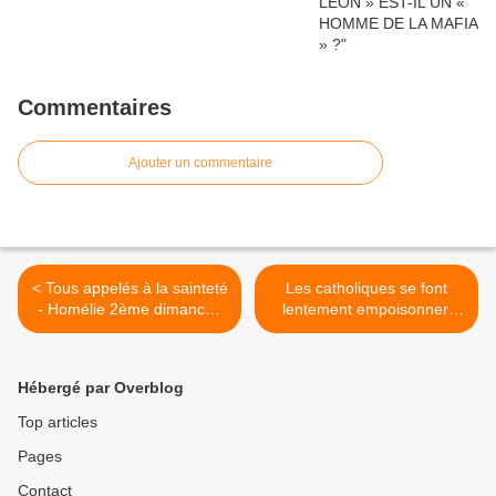
Commentaires
Ajouter un commentaire
< Tous appelés à la sainteté
Les catholiques se font
- Homélie 2ème dimanche
lentement empoisonner.
du Temps Ordinaire A
Les prédications des
ecclésiastiques
homosexuels ont de graves
Hébergé par Overblog
conséquences. >
Top articles
Pages
Contact