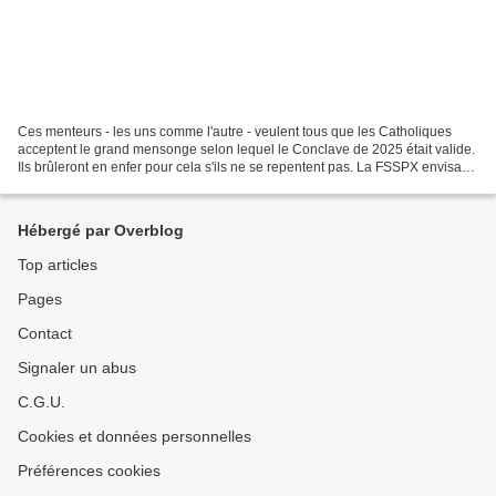
Ces menteurs - les uns comme l'autre - veulent tous que les Catholiques
acceptent le grand mensonge selon lequel le Conclave de 2025 était valide.
Ils brûleront en enfer pour cela s'ils ne se repentent pas. La FSSPX envisage
d'ordonner des évêques sans...
Hébergé par Overblog
Top articles
Pages
Contact
Signaler un abus
C.G.U.
Cookies et données personnelles
Préférences cookies