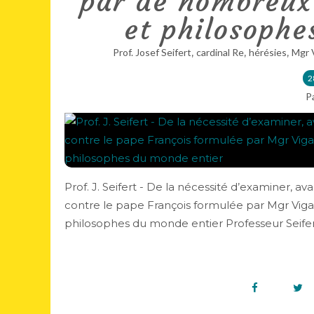
par de nombreux 
et philosophe
,
,
,
Prof. Josef Seifert
cardinal Re
hérésies
Mgr 
2
P
Prof. J. Seifert - De la nécessité d’examiner, a
contre le pape François formulée par Mgr Viga
philosophes du monde entier Professeur Seifert