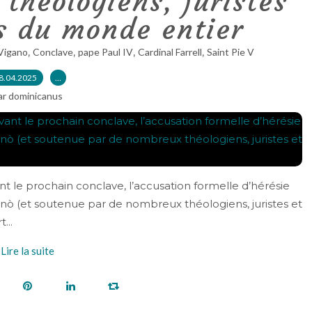
théologiens, juristes
s du monde entier
,
,
,
,
Vigano
Conclave
pape Paul IV
Cardinal Farrell
Saint Pie V
8.04.2025
…
ar dominicanus
vant le prochain conclave, l’accusation formelle d’hérésie
nò (et soutenue par de nombreux théologiens, juristes et
...
Lire la suite