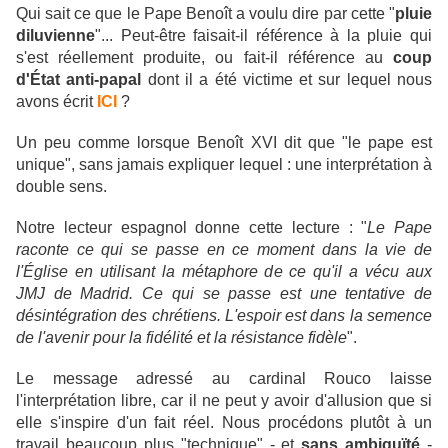
Qui sait ce que le Pape Benoît a voulu dire par cette "
pluie
diluvienne
"... Peut-être faisait-il référence à la pluie qui
s'est réellement produite, ou fait-il référence au
coup
d'État anti-papal
dont il a été victime et sur lequel nous
avons écrit
ICI
?
Un peu comme lorsque Benoît XVI dit que "le pape est
unique", sans jamais expliquer lequel : une interprétation à
double sens.
Notre lecteur espagnol donne cette lecture : "
Le Pape
raconte ce qui se passe en ce moment dans la vie de
l'Église en utilisant la métaphore de ce qu'il a vécu aux
JMJ de Madrid. Ce qui se passe est une tentative de
désintégration des chrétiens. L'espoir est dans la semence
de l'avenir pour la fidélité et la résistance fidèle
".
Le message adressé au cardinal Rouco laisse
l'interprétation libre, car il ne peut y avoir d'allusion que si
elle s'inspire d'un fait réel. Nous procédons plutôt à un
travail beaucoup plus "technique" - et
sans ambiguïté
-