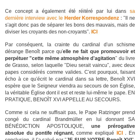
Ce concept a également été réitéré par lui dans
sa
dernière interview avec le
Herder Korrespondenz
: "Il ne
s'agit donc pas de séparer les bons des mauvais, mais de
diviser les croyants des non-croyants".
ICI
Par conséquent, la crainte du cardinal d'un schisme
dérange Benoît parce qu'
elle ne fait que promouvoir et
perpétuer "cette même atmosphère d'agitation
" du livre
de Grasso, selon laquelle "Dieu serait vaincu", avec deux
papes considérés comme valides. C'est pourquoi, faisant
écho à ce qu'écrit le cardinal dans sa lettre, Benoît XVI
espère que le Seigneur viendra au secours de son Église,
la véritable Église dont il est et reste lui-même le pape. EN
PRATIQUE, BENOÎT XVI APPELLE AU SECOURS.
Comme si cela ne suffisait pas, le Pape Ratzinger prend
congé du cardinal Brandmüller en lui donnant SA
BÉNÉDICTION APOSTOLIQUE,
une prérogative
absolue du pontife régnant,
comme expliqué
ICI
. En
conclusion, il l'a salué par "
JE SUIS VOTRE Benoît XVI
".