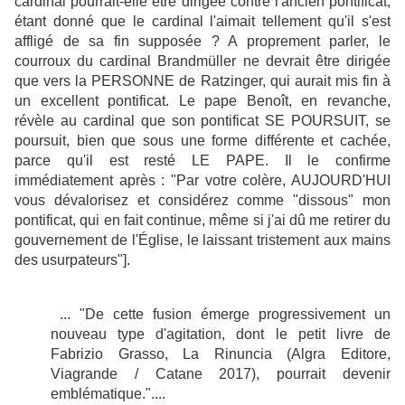
cardinal pourrait-elle être dirigée contre l'ancien pontificat,
étant donné que le cardinal l'aimait tellement qu'il s'est
affligé de sa fin supposée ? A proprement parler, le
courroux du cardinal Brandmüller ne devrait être dirigée
que vers la PERSONNE de Ratzinger, qui aurait mis fin à
un excellent pontificat. Le pape Benoît, en revanche,
révèle au cardinal que son pontificat SE POURSUIT, se
poursuit, bien que sous une forme différente et cachée,
parce qu'il est resté LE PAPE. Il le confirme
immédiatement après : "Par votre colère, AUJOURD'HUI
vous dévalorisez et considérez comme "dissous" mon
pontificat, qui en fait continue, même si j'ai dû me retirer du
gouvernement de l'Église, le laissant tristement aux mains
des usurpateurs"].
... "De cette fusion émerge progressivement un
nouveau type d'agitation, dont le petit livre de
Fabrizio Grasso, La Rinuncia (Algra Editore,
Viagrande / Catane 2017), pourrait devenir
emblématique."....