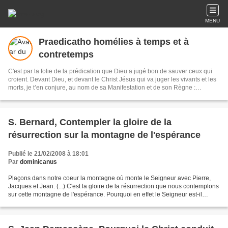
MENU
Praedicatho homélies à temps et à
contretemps
C'est par la folie de la prédication que Dieu a jugé bon de sauver ceux qui
croient. Devant Dieu, et devant le Christ Jésus qui va juger les vivants et les
morts, je t’en conjure, au nom de sa Manifestation et de son Règne :
proclame la Parole, interviens à temps et à contretemps, dénonce le mal, fais
des reproches, encourage, toujours avec patience et souci d’instruire. Crédit
peintures: B. Lopez
S. Bernard, Contempler la gloire de la
résurrection sur la montagne de l'espérance
Publié le 21/02/2008 à 18:01
Par
dominicanus
Plaçons dans notre coeur la montagne où monte le Seigneur avec Pierre,
Jacques et Jean. (...) C'est la gloire de la résurrection que nous contemplons
sur cette montagne de l'espérance. Pourquoi en effet le Seigneur est-il
monté pour être transfiguré,...