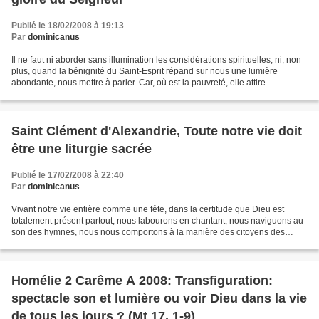
Publié le 18/02/2008 à 19:13
Par
dominicanus
Il ne faut ni aborder sans illumination les considérations spirituelles, ni, non
plus, quand la bénignité du Saint-Esprit répand sur nous une lumière
abondante, nous mettre à parler. Car, où est la pauvreté, elle attire
l'ignorance, et si c'est une riche...
Saint Clément d'Alexandrie, Toute notre vie doit
être une liturgie sacrée
Publié le 17/02/2008 à 22:40
Par
dominicanus
Vivant notre vie entière comme une fête, dans la certitude que Dieu est
totalement présent partout, nous labourons en chantant, nous naviguons au
son des hymnes, nous nous comportons à la manière des citoyens des
cieux. (...) La prière est, si j'ose dire,...
Homélie 2 Carême A 2008: Transfiguration:
spectacle son et lumière ou voir Dieu dans la vie
de tous les jours ? (Mt 17, 1-9)