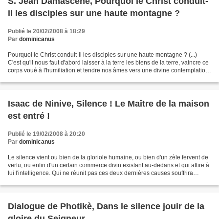
S. Jean Damascène, Pourquoi le Christ conduit-
il les disciples sur une haute montagne ?
Publié le 20/02/2008 à 18:29
Par
dominicanus
Pourquoi le Christ conduit-il les disciples sur une haute montagne ? (...)
C'est qu'il nous faut d'abord laisser à la terre les biens de la terre, vaincre ce
corps voué à l'humiliation et tendre nos âmes vers une divine contemplation,
la plus élevée de...
Isaac de Ninive, Silence ! Le Maître de la maison
est entré !
Publié le 19/02/2008 à 20:20
Par
dominicanus
Le silence vient ou bien de la gloriole humaine, ou bien d'un zèle fervent de
vertu, ou enfin d'un certain commerce divin existant au-dedans et qui attire à
lui l'intelligence. Qui ne réunit pas ces deux dernières causes souffrira
fatalement de la première....
Dialogue de Photikè, Dans le silence jouir de la
gloire du Seigneur