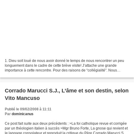
1. Dieu soit loué de nous avoir donné le temps de nous rencontrer un peu
longuement dans le cadre de cette brève visite! J’attache une grande
importance à cette rencontre. Pour des raisons de “collégialité”. Nous
savons que la collégialité a un double...
Corrado Marucci S.J., L’âme et son destin, selon
Vito Mancuso
Publié le 09/02/2008 à 11:11
Par
dominicanus
Ce post fait suite aux deux précédents : >La foi catholique revue et corrigée
par un théologien italien à succès >Mgr Bruno Forte, La gnose qui revient et
le langage consolateur et reproduit la critique du Père Corrado Marucci S.J.