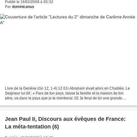
Publié le 16/02/2008 à 05:32
Par
dominicanus
Livre de la Genèse (Gn 12, 1-4) 12 01i Abraham vivait alors en Chaldée. Le
Seigneur lui dit : « Pars de ton pays, laisse ta famille et la maison de ton
père, va dans le pays que je te montrerai. 02 Je ferai de toi une grande
nation, je te bénirai, je...
Jean Paul II, Discours aux évêques de France:
La méta-tentation (6)