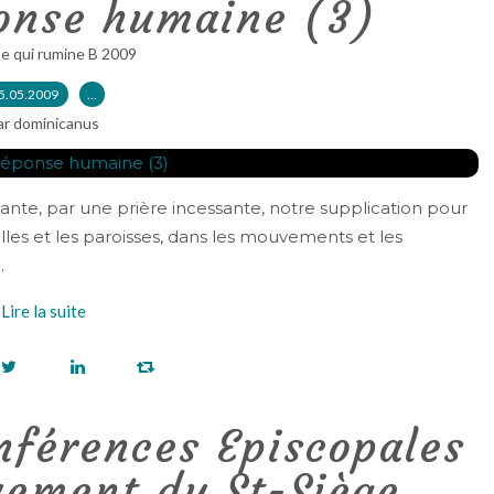
ponse humaine (3)
e qui rumine B 2009
5.05.2009
…
ar dominicanus
ante, par une prière incessante, notre supplication pour
milles et les paroisses, dans les mouvements et les
.
Lire la suite
nférences Episcopales
uement du St-Siège