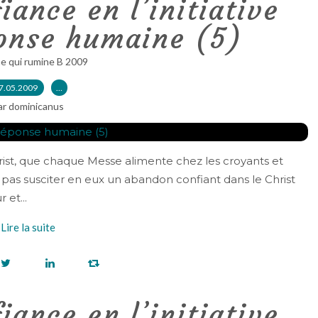
iance en l’initiative
ponse humaine (5)
e qui rumine B 2009
7.05.2009
…
ar dominicanus
rist, que chaque Messe alimente chez les croyants et
pas susciter en eux un abandon confiant dans le Christ
 et...
Lire la suite
iance en l’initiative