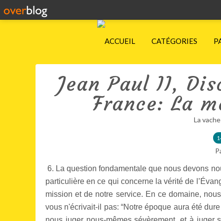
ACCUEIL
CATÉGORIES
P
Jean Paul II, Di
France: La m
La vache
1
P
6. La question fondamentale que nous devons nou
particulière en ce qui concerne la vérité de l’Évangi
mission et de notre service. En ce domaine, nous
vous n'écrivait-il pas: “Notre époque aura été dur
nous juger nous-mêmes sévèrement, et à juger sév