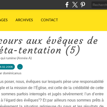
AGES
ARCHIVES
CONTACT
scours aux évêques de
éta-tentation (5)
 qui rumine (Année A)
4.02.2008
…
ar dominicanus
s poser, nous, évêques sur lesquels pèse une responsabilité
le et la mission de l’Église, est celle de la crédibilité de cette
 sommes parfois interrogés et jugés sévèrement: l’un d’entre
e à l’égard des évêques”? Et par ailleurs nous sommes prêts à
èrement la situation religieuse du pays et les résultats de