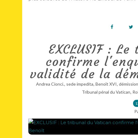
EXCLUSIF : Le 
confirme l'enqu
validité de la dé
,
,
,
Andrea Cionci.
sede impedita
Benoît XVI
démissio
,
Tribunal pénal du Vatican
Ro
1
P