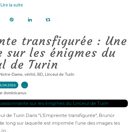
Lire la suite
nte transfigurée : Une
 sur les énigmes du
l de Turin
,
,
,
 Notre-Dame
vérité
BD
Linceul de Turin
6.04.2026
…
ar dominicanus
l de Turin Dans "L’Empreinte transfigurée", Brunor
de long sur laquelle est imprimée l’une des images les
Un...