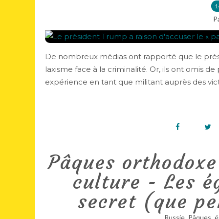
1
P
De nombreux médias ont rapporté que le prés
laxisme face à la criminalité. Or, ils ont omis d
expérience en tant que militant auprès des vict
Pâques orthodoxe 
culture - Les é
secret (que pe
,
,
Russie
Pâques
é