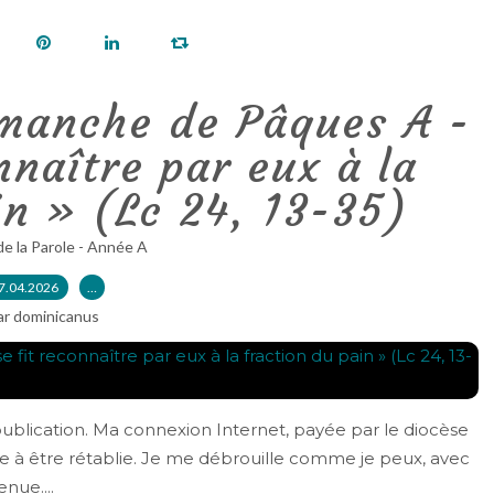
manche de Pâques A -
onnaître par eux à la
in » (Lc 24, 13-35)
de la Parole - Année A
7.04.2026
…
ar dominicanus
ublication. Ma connexion Internet, payée par le diocèse
de à être rétablie. Je me débrouille comme je peux, avec
nue....