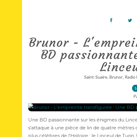
Brunor - L'emprei
BD passionnante
Linceu
,
,
Saint-Suaire
Brunor
Radio
1
P
Une BD passionnante sur les énigmes du Linceu
s’attaque à une pièce de lin de quatre mètres 
plus célèbres de l’Histoire : le Linceul de Turin. 