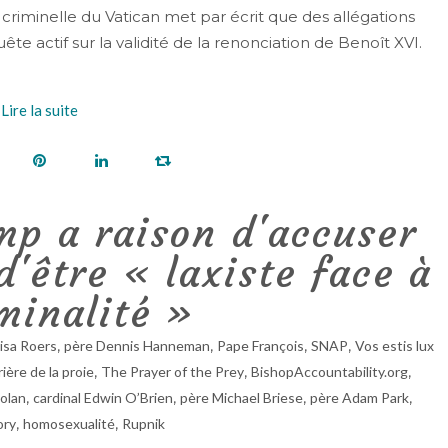
criminelle du Vatican met par écrit que des allégations
e actif sur la validité de la renonciation de Benoît XVI.
Lire la suite
mp a raison d'accuser
'être « laxiste face à
iminalité »
,
,
,
,
isa Roers
père Dennis Hanneman
Pape François
SNAP
Vos estis lux
,
,
,
rière de la proie
The Prayer of the Prey
BishopAccountability.org
,
,
,
,
olan
cardinal Edwin O’Brien
père Michael Briese
père Adam Park
,
,
ory
homosexualité
Rupnik