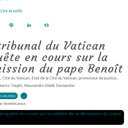
Lire la suite
tribunal du Vatican
ête en cours sur la
mission du pape Benoît
,
,
,
,
n
Cité du Vatican
Etat de la Cité du Vatican
promoteur de justice
,
,
berto Tieghi
Alessandro Diddi
Declaratio
5.04.2026
…
ar dominicanus