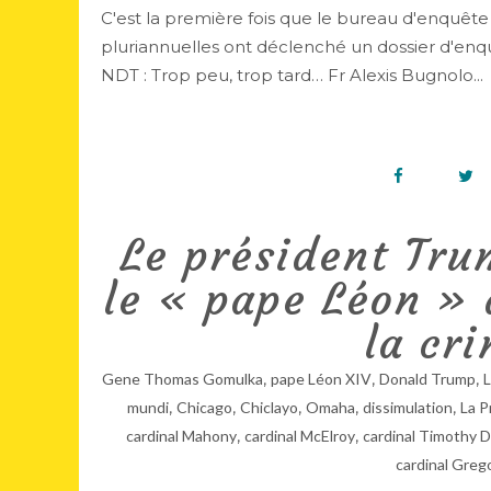
C'est la première fois que le bureau d'enquête 
pluriannuelles ont déclenché un dossier d'enquêt
NDT : Trop peu, trop tard… Fr Alexis Bugnolo...
Le président Tru
le « pape Léon » d
la cr
,
,
,
Gene Thomas Gomulka
pape Léon XIV
Donald Trump
L
,
,
,
,
,
mundi
Chicago
Chiclayo
Omaha
dissimulation
La P
,
,
cardinal Mahony
cardinal McElroy
cardinal Timothy D
cardinal Greg