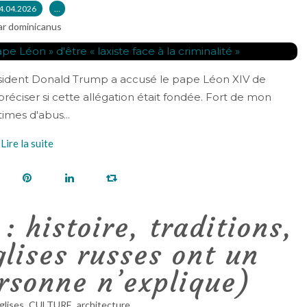
4.04.2026
…
ar dominicanus
ident Donald Trump a accusé le pape Léon XIV de
e préciser si cette allégation était fondée. Fort de mon
imes d'abus...
Lire la suite
: histoire, traditions,
glises russes ont un
rsonne n’explique)
,
,
glises
CULTURE
architecture