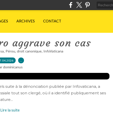
AGES
ARCHIVES
CONTACT
ro aggrave son cas
,
,
,
osa
Pérou
droit canonique
InfoVaticana
7.04.2026
…
ar dominicanus
 suite à la dénonciation publiée par Infovaticana, a
siale tout son clergé, où il a identifié publiquement ses
ture...
Lire la suite