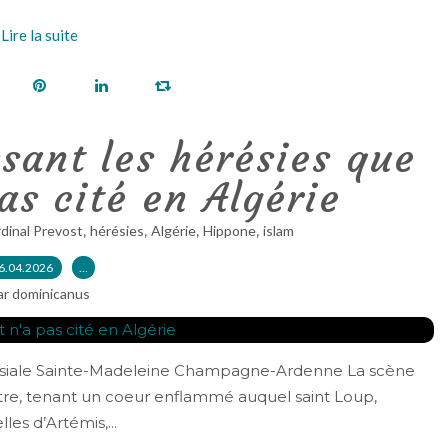
Lire la suite
sant les hérésies que
as cité en Algérie
,
,
,
,
rdinal Prevost
hérésies
Algérie
Hippone
islam
6.04.2026
…
ar dominicanus
aroissiale Sainte-Madeleine Champagne-Ardenne La scène
itre, tenant un coeur enflammé auquel saint Loup,
es d’Artémis,...