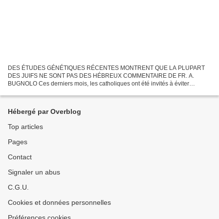
DES ÉTUDES GÉNÉTIQUES RÉCENTES MONTRENT QUE LA PLUPART
DES JUIFS NE SONT PAS DES HÉBREUX COMMENTAIRE DE FR. A.
BUGNOLO Ces derniers mois, les catholiques ont été invités à éviter
l'antisémitisme, ce qui, en théorie, devrait signifier que nous ne devons...
Hébergé par Overblog
Top articles
Pages
Contact
Signaler un abus
C.G.U.
Cookies et données personnelles
Préférences cookies