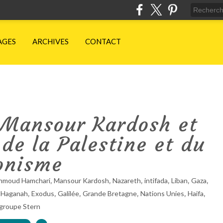
AGES
ARCHIVES
CONTACT
 Mansour Kardosh et
 de la Palestine et du
onisme
,
,
,
,
,
,
Mahmoud Hamchari
Mansour Kardosh
Nazareth
intifada
Liban
Gaza
,
,
,
,
,
,
,
Haganah
Exodus
Galilée
Grande Bretagne
Nations Unies
Haifa
groupe Stern