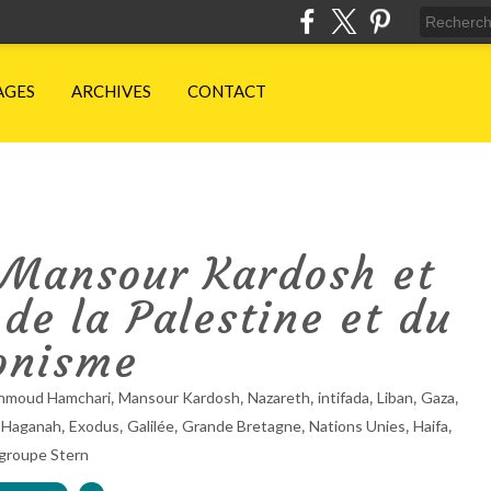
AGES
ARCHIVES
CONTACT
 Mansour Kardosh et
 de la Palestine et du
onisme
,
,
,
,
,
,
Mahmoud Hamchari
Mansour Kardosh
Nazareth
intifada
Liban
Gaza
,
,
,
,
,
,
,
Haganah
Exodus
Galilée
Grande Bretagne
Nations Unies
Haifa
groupe Stern